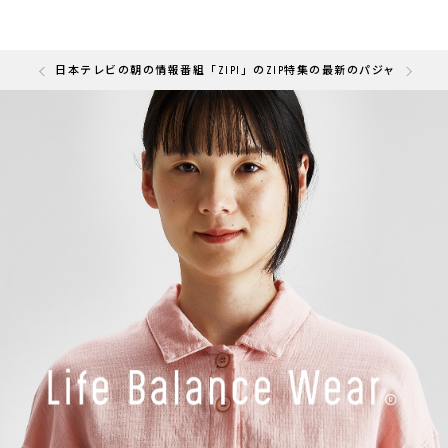
の「快眠部門」を受賞しました
日本テレビの朝の情報番組「ZIP!」のZIP特集の最新のパジャマと