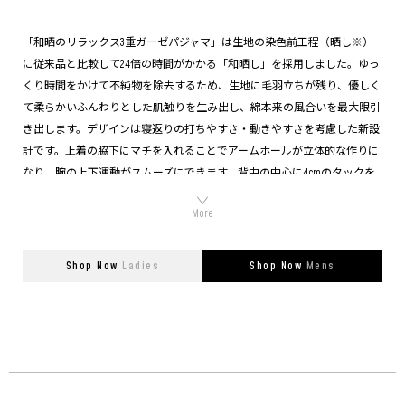
「和晒のリラックス3重ガーゼパジャマ」は生地の染色前工程（晒し※）
に従来品と比較して24倍の時間がかかる「和晒し」を採用しました。ゆっ
くり時間をかけて不純物を除去するため、生地に毛羽立ちが残り、優しく
て柔らかいふんわりとした肌触りを生み出し、綿本来の風合いを最大限引
き出します。デザインは寝返りの打ちやすさ・動きやすさを考慮した新設
計です。上着の脇下にマチを入れることでアームホールが立体的な作りに
なり、腕の上下運動がスムーズにできます。背中の中心に4cmのタックを
入れて背中全体にゆとりを持たせることで、体を捻ったりするリラックス
の動作を妨げません。 （※晒しとは織物や糸から不純物を除去して漂白
する工程）
Shop Now
Ladies
Shop Now
Mens