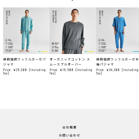
綿麻強撚ワッフルガーゼパ
オーガニックコットン ス
綿麻強撚ワッフルガーゼ半
ジャマ
ムースプルオーバー
袖パジャマ
Price: ￥25,300
［Including
Price: ￥16,500
［Including
Price: ￥24,200
［Including
Tax］
Tax］
Tax］
会社概要
お問い合わせ