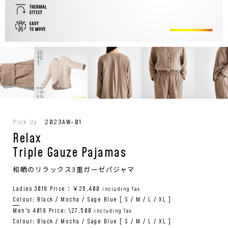
Pick Up
2023AW-01
Relax
Triple Gauze Pajamas
和晒のリラックス3重ガーゼパジャマ
Ladies 3019 Price：￥26,400
including Tax
Colour: Black / Mocha / Sage Blue [ S / M / L / XL ]
Men's 4019 Price: \27,500
including Tax
Colour: Black / Mocha / Sage Blue [ S / M / L / XL ]