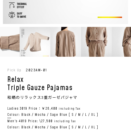
Pick Up
2023AW-01
Relax
Triple Gauze Pajamas
和晒のリラックス3重ガーゼパジャマ
Ladies 3019 Price：￥26,400
including Tax
Colour: Black / Mocha / Sage Blue [ S / M / L / XL ]
Men's 4019 Price: \27,500
including Tax
Colour: Black / Mocha / Sage Blue [ S / M / L / XL ]