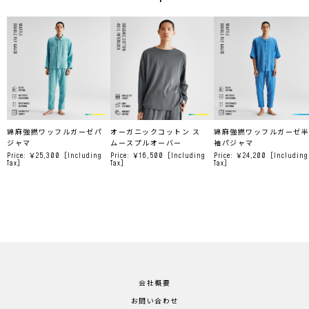
綿麻強撚ワッフルガーゼパ
オーガニックコットン ス
綿麻強撚ワッフルガーゼ半
ジャマ
ムースプルオーバー
袖パジャマ
Price: ￥25,300
［Including
Price: ￥16,500
［Including
Price: ￥24,200
［Including
Tax］
Tax］
Tax］
会社概要
お問い合わせ