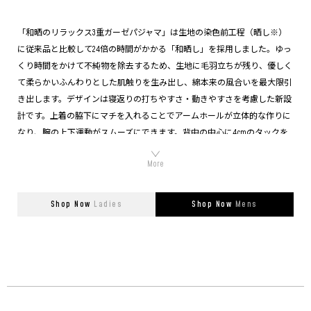
「和晒のリラックス3重ガーゼパジャマ」は生地の染色前工程（晒し※）
に従来品と比較して24倍の時間がかかる「和晒し」を採用しました。ゆっ
くり時間をかけて不純物を除去するため、生地に毛羽立ちが残り、優しく
て柔らかいふんわりとした肌触りを生み出し、綿本来の風合いを最大限引
き出します。デザインは寝返りの打ちやすさ・動きやすさを考慮した新設
計です。上着の脇下にマチを入れることでアームホールが立体的な作りに
なり、腕の上下運動がスムーズにできます。背中の中心に4cmのタックを
入れて背中全体にゆとりを持たせることで、体を捻ったりするリラックス
の動作を妨げません。 （※晒しとは織物や糸から不純物を除去して漂白
する工程）
Shop Now
Ladies
Shop Now
Mens