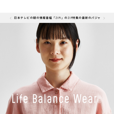
の「快眠部門」を受賞しました
日本テレビの朝の情報番組「ZIP!」のZIP特集の最新のパジャマと