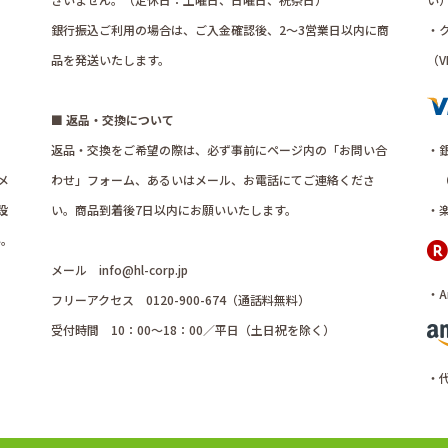
銀行振込ご利用の場合は、ご入金確認後、2～3営業日以内に商
・
品を発送いたします。
（VI
■ 返品・交換について
返品・交換をご希望の際は、必ず事前にページ内の「お問い合
・
メ
わせ」フォーム、あるいはメール、お電話にてご連絡くださ
（
設
い。商品到着後7日以内にお願いいたします。
・
い。
メール
info@hl-corp.jp
・A
フリーアクセス 0120-900-674（通話料無料）
受付時間 10：00～18：00／平日（土日祝を除く）
・