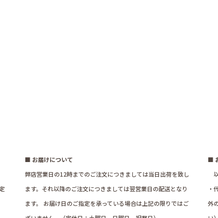
■ お届けについて
■
弊店営業日の12時までのご注文につきましては当日出荷を致し
以
定
ます。それ以降のご注文につきましては翌営業日の配送となり
・
ます。 お届け日のご指定を承っている場合は上記の限りではご
外
ざいません。（定休日：土曜日、日曜日、祝祭日）
い