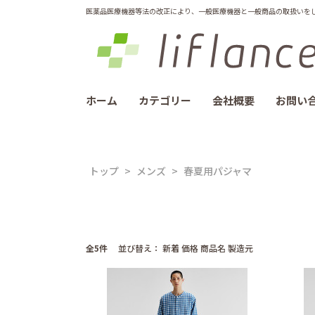
医薬品医療機器等法の改正により、一般医療機器と一般商品の取扱いをしてお
ホーム
カテゴリー
会社概要
お問い
トップ
>
メンズ
>
春夏用パジャマ
全5件
並び替え：
新着
価格
商品名
製造元