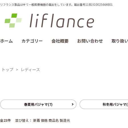
リフランス製品は全て一般医療機器の届出をしています。届出番号11B1X10025664801
ホーム
カテゴリー
会社概要
お問い合わせ
取り扱
トップ
>
レディース
春夏用パジャマ(7)
秋冬用パジャマ(1
全23件
並び替え：
新着
価格
商品名
製造元