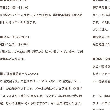
平日10：00～18：00
弊店営業日の
※配送センターの都合により土日祝日、季節休暇期間は発送定
ます。それ
休日とさせていただきます。
ます。 お届
ざいません
■ 送料・配送について
銀行振込ご利
送料：全国一律770円
品を発送い
1配送先につき5,500円（税込み）以上お買い上げの場合、送料
は無料となります。
■ 返品・交
返品・交換
■ ご注文確認メールについて
わせ」フォ
ご注文完了後、ご登録のメールアドレスへ「ご注文完了メー
い。商品到着
ル」が自動送信されます。メールが届かないお客様は、迷惑メ
ールフォルダに受信/ご登録のメールアドレスに間違い/受信設
メール
inf
定、などの理由が 考えられますので、今一度ご確認ください。
フリーアクセス