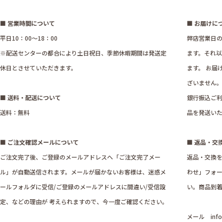
■ 営業時間について
■ お届けに
平日10：00～18：00
弊店営業日の
※配送センターの都合により土日祝日、季節休暇期間は発送定
ます。それ
休日とさせていただきます。
ます。 お届
ざいません
■ 送料・配送について
銀行振込ご利
送料：無料
品を発送い
■ ご注文確認メールについて
■ 返品・交
ご注文完了後、ご登録のメールアドレスへ「ご注文完了メー
返品・交換
ル」が自動送信されます。メールが届かないお客様は、迷惑メ
わせ」フォ
ールフォルダに受信/ご登録のメールアドレスに間違い/受信設
い。商品到着
定、などの理由が 考えられますので、今一度ご確認ください。
メール
inf