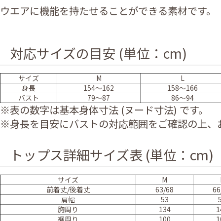
ウエアに機能を持たせることができる素材です。
対応サイズの目安 (単位：cm)
サイズ
M
L
身長
154～162
158～166
バスト
79～87
86～94
※表の数字は基本身体寸法 (ヌード寸法) です。
※身長を目安にバストの対応範囲をご確認の上、
トップス詳細サイズ表 (単位：cm)
サイズ
M
前着丈/後着丈
63/68
66
肩幅
53
胸周り
134
1
裾周り
100
1