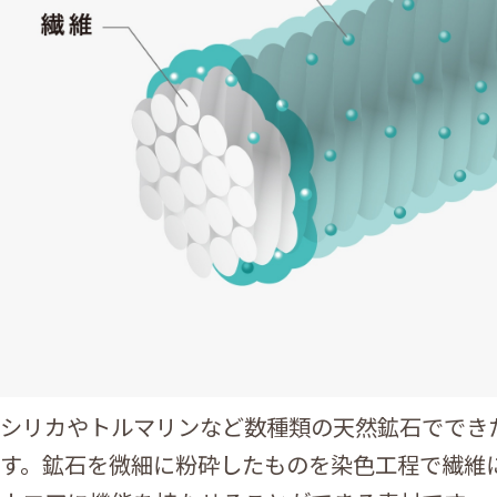
シリカやトルマリンなど数種類の天然鉱石ででき
す。鉱石を微細に粉砕したものを染色工程で繊維