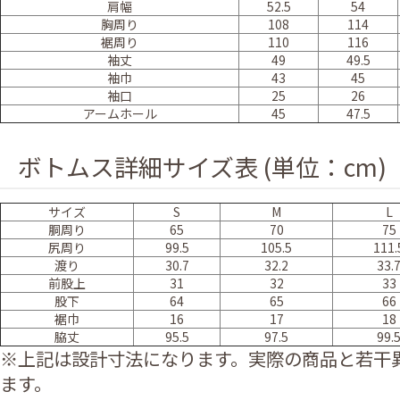
肩幅
52.5
54
胸周り
108
114
裾周り
110
116
袖丈
49
49.5
袖巾
43
45
袖口
25
26
アームホール
45
47.5
ボトムス詳細サイズ表 (単位：cm)
サイズ
S
M
L
胴周り
65
70
75
尻周り
99.5
105.5
111.
渡り
30.7
32.2
33.
前股上
31
32
33
股下
64
65
66
裾巾
16
17
18
脇丈
95.5
97.5
99.
※上記は設計寸法になります。実際の商品と若干
ます。