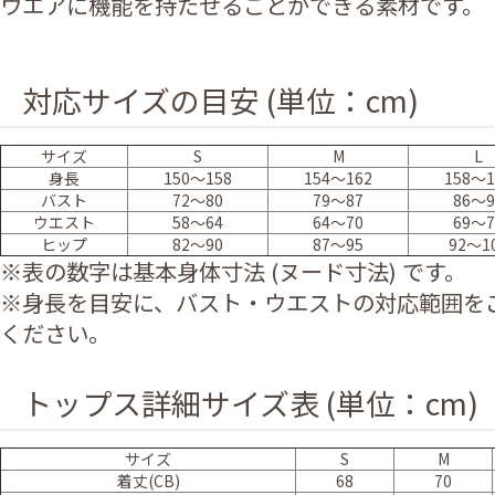
ウエアに機能を持たせることができる素材です。
対応サイズの目安 (単位：cm)
サイズ
S
M
L
身長
150～158
154～162
158～1
バスト
72～80
79～87
86～9
ウエスト
58～64
64～70
69～7
ヒップ
82～90
87～95
92～1
※表の数字は基本身体寸法 (ヌード寸法) です。
※身長を目安に、バスト・ウエストの対応範囲を
ください。
トップス詳細サイズ表 (単位：cm)
サイズ
S
M
着丈(CB)
68
70