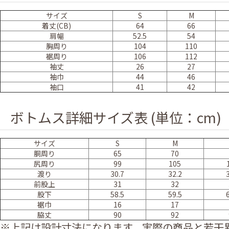
サイズ
S
M
着丈(CB)
64
66
肩幅
52.5
54
胸周り
104
110
裾周り
106
112
袖丈
26
27
袖巾
44
46
袖口
41
42
ボトムス詳細サイズ表 (単位：cm)
サイズ
S
M
胴周り
65
70
尻周り
99
105
渡り
30.7
32.2
前股上
31
32
股下
58.5
59.5
裾巾
16
17
脇丈
90
92
※上記は設計寸法になります。実際の商品と若干