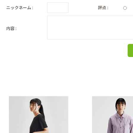
ニックネーム :
評点 :
内容 :