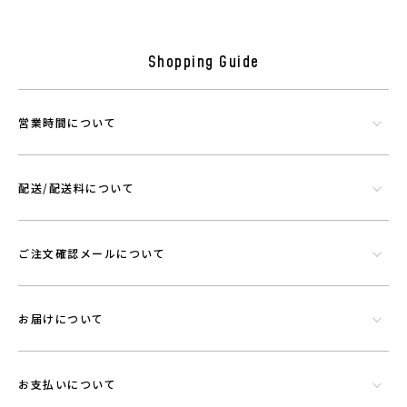
Shopping Guide
営業時間について
配送/配送料について
シリカやトルマリンなど数種類の天然鉱石でできたミネラル混合体で
す。功績を微細に粉砕したものを染色工程で繊維にコーティングさせウ
エアに機能を持たせることができる素材です。
ご注文確認メールについて
お届けについて
お支払いについて