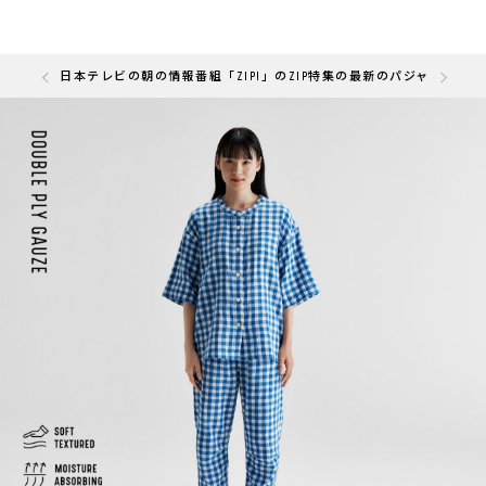
の「快眠部門」を受賞しました
日本テレビの朝の情報番組「ZIP!」のZIP特集の最新のパジャマと