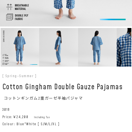
[ Spring-Summer ]
Cotton Gingham Double Gauze Pajamas
コットンギンガム2重ガーゼ半袖パジャマ
3018
Price:￥
24,200
Including Tax
Colour: Blue*White [ S/M/L/XL ]