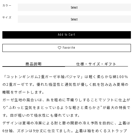
カラー
サイズ
Add to Cart
Favorite
商品説明
仕様・サイズ・ギフト
「コットンギンガム2重ガーゼ半袖パジャマ」は軽く柔らかな綿100％
の2重ガーゼです。優れた吸湿性と通気性が優しく肌を包み込み夏場の
睡眠をサポートします。
ガーゼ生地の風合いは、糸を粗めに平織りしすることでソフトに仕上が
り“ふわっと空気をまとっているような軽さと柔らかさ”が最大の特長で
す。目が粗いので吸水性にも優れています。
デザインは夏場の冷房による肘と膝の関節の冷え予防を目的に、上着は
6分袖、ズボンは9分丈に仕立てました。上着は袖をめくるストラップ