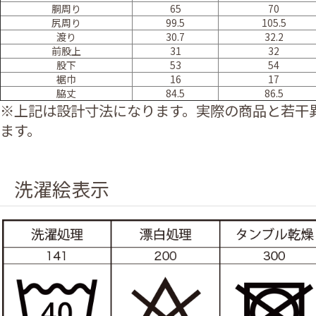
胴周り
65
70
尻周り
99.5
105.5
渡り
30.7
32.2
前股上
31
32
股下
53
54
裾巾
16
17
脇丈
84.5
86.5
※上記は設計寸法になります。実際の商品と若干
ます。
洗濯絵表示