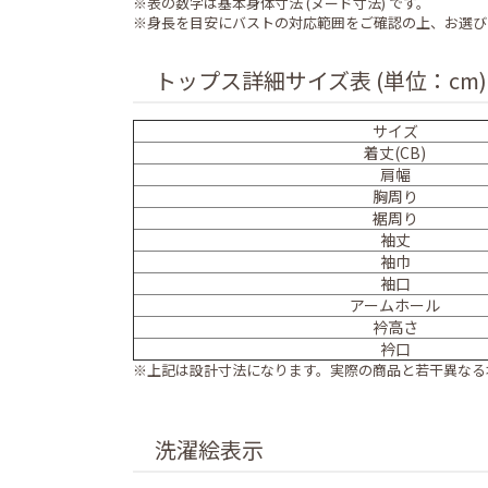
※表の数字は基本身体寸法 (ヌード寸法) です。
※身長を目安にバストの対応範囲をご確認の上、お選び
トップス詳細サイズ表 (単位：cm)
サイズ
着丈(CB)
肩幅
胸周り
裾周り
袖丈
袖巾
袖口
アームホール
衿高さ
衿口
※上記は設計寸法になります。実際の商品と若干異なる
洗濯絵表示