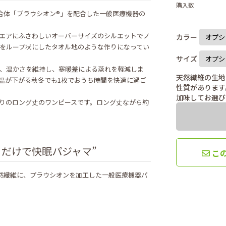
購入数
合体「プラウシオン®」を配合した一般医療機器の
エアにふさわしいオーバーサイズのシルエットでノ
カラー
をループ状にしたタオル地のような作りになってい
サイズ
、温かさを維持し、寒暖差による蒸れを軽減しま
天然繊維の生地
温が下がる秋冬でも1枚でおうち時間を快適に過ご
性質があります
加味してお選び
りのロング丈のワンピースです。ロング丈ながら約
るだけで快眠パジャマ”
こ
の天然繊維に、プラウシオンを加工した一般医療機器パ