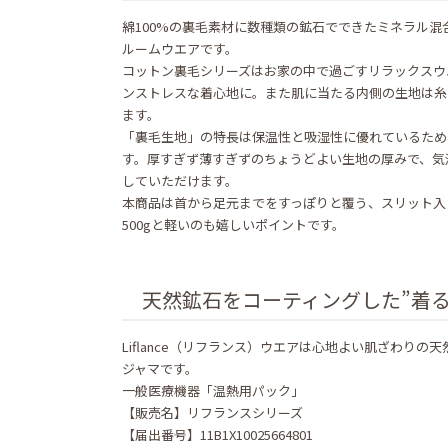
綿100%の裏毛素材に数種類の鉱石でできたミネラル混
ルームウエアです。
コットン裏毛シリーズはお家の中で過ごすリラックスウ
ンストレスな着心地に。また肌に当たる内側の生地は糸
ます。
「裏毛生地」の特長は保温性と吸湿性に優れているため
す。厚すぎず薄すぎずのちょうどよい生地の厚みで、気
していただけます。
本商品は首から足元までをすっぽりと覆う、スリット入
500gと軽いのも嬉しいポイントです。
天然鉱石をコーティングした”着
Liflance（リフランス）ウエアは心地よい肌ざわり
ジャマです。
一般医療機器「温熱用パック」
【販売名】リフランスシリーズ
【届出番号】11B1X10025664801