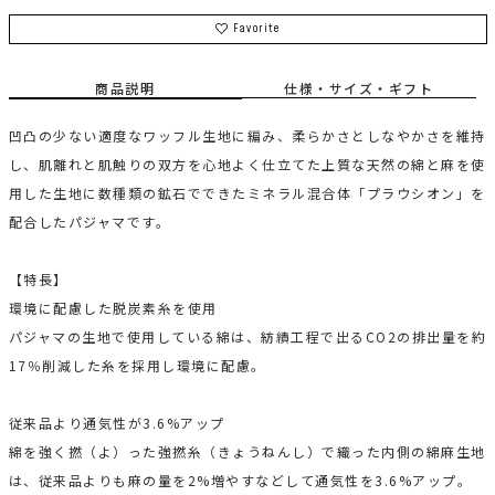
Favorite
商品説明
仕様・サイズ・ギフト
凹凸の少ない適度なワッフル生地に編み、柔らかさとしなやかさを維持
し、肌離れと肌触りの双方を心地よく仕立てた上質な天然の綿と麻を使
用した生地に数種類の鉱石でできたミネラル混合体「プラウシオン」を
配合したパジャマです。
【特長】
環境に配慮した脱炭素糸を使用
パジャマの生地で使用している綿は、紡績工程で出るCO2の排出量を約
17％削減した糸を採用し環境に配慮。
従来品より通気性が3.6%アップ
綿を強く撚（よ）った強撚糸（きょうねんし）で織った内側の綿麻生地
は、従来品よりも麻の量を2%増やすなどして通気性を3.6%アップ。