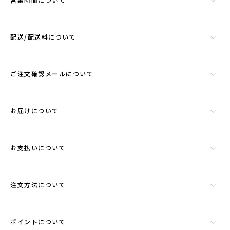
機能素材プラウシオンについて
配送/配送料について
ご注文確認メールについて
お届けについて
お支払いについて
シリカやトルマリンなど数種類の天然鉱石でできたミネラル混合体で
す。功績を微細に粉砕したものを染色工程で繊維にコーティングさせウ
注文方法について
エアに機能を持たせることができる素材です。
ポイントについて