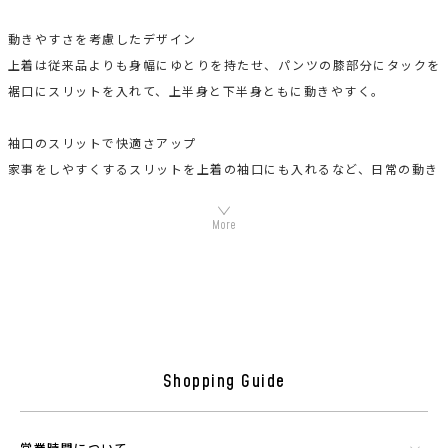
動きやすさを考慮したデザイン
上着は従来品よりも身幅にゆとりを持たせ、パンツの膝部分にタックを
裾口にスリットを入れて、上半身と下半身ともに動きやすく。
袖口のスリットで快適さアップ
家事をしやすくするスリットを上着の袖口にも入れるなど、日常の動き
に配慮。
“寝冷え”対策として
就寝中の熱を逃がさない、首元までボタンがしまるデザイン。
(商品情報)
製造元
原産地：日本／バングラディシュ
Shopping Guide
組成：綿88%、麻12% (プラウシオン加工)
営業時間について