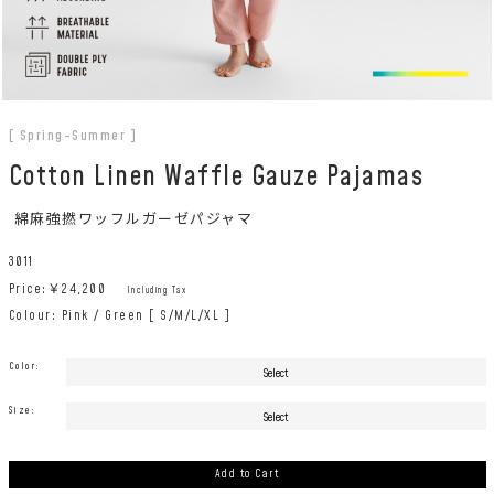
[ Spring-Summer ]
Cotton Linen Waffle Gauze Pajamas
綿麻強撚ワッフルガーゼパジャマ
3011
Price:￥
24,200
Including Tax
Colour: Pink / Green [ S/M/L/XL ]
Color:
Size:
Add to Cart