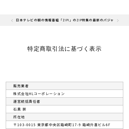
の「快眠部門」を受賞しました
日本テレビの朝の情報番組「ZIP!」のZIP特集の最新のパジャマと
特定商取引法に基づく表示
販売業者
株式会社HLコーポレーション
運営統括責任者
石黒 崇
所在地
〒103-0015 東京都中央区箱崎町17-9 箱崎升喜ビル6F