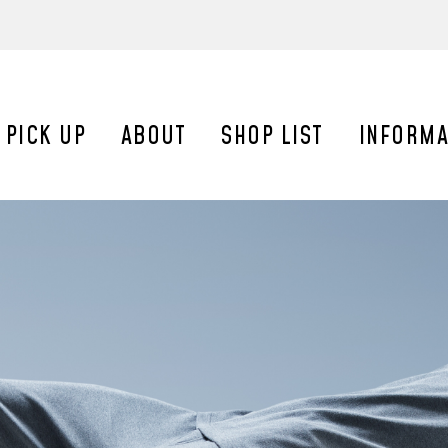
受賞】女性誌「Mart2023年夏号／家族の健康アワード」の「快眠部
の朝の情報番組「ZIP!」のZIP特集の最新のパジャマとしてリフラン
PICK UP
ABOUT
SHOP LIST
INFORMA