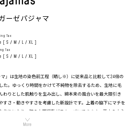
Pajamas
ガーゼパジャマ
ing Tax
[ S / M / L / XL ]
ng Tax
[ S / M / L / XL ]
ャマ」は生地の染色前工程（晒し※）に従来品と比較して24倍の
した。ゆっくり時間をかけて不純物を除去するため、生地に毛
んわりとした肌触りを生み出し、綿本来の風合いを最大限引き
やすさ・動きやすさを考慮した新設計です。上着の脇下にマチを
な作りになり、腕の上下運動がスムーズにできます。背中の中心
にゆとりを持たせることで、体を捻ったりするリラックスの動作を
糸から不純物を除去して漂白する工程）