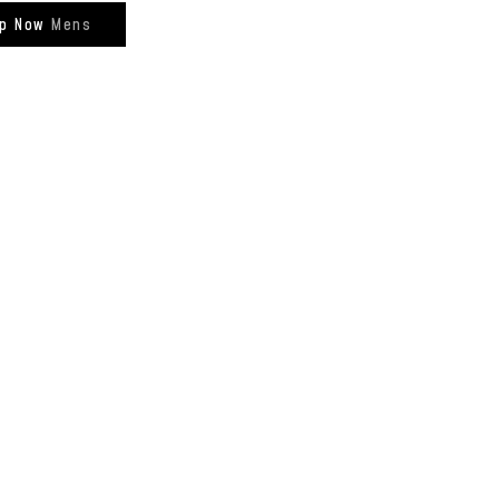
p Now
Mens