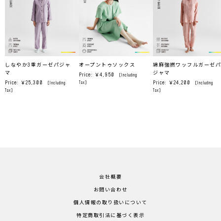
しなやか3重ガーゼパジャ
オープントゥソックス
綿麻強撚ワッフルガーゼパ
マ
ジャマ
Price: ￥4,950
［Including
Price: ￥25,300
Price: ￥24,200
Tax］
［Including
［Including
Tax］
Tax］
会社概要
お問い合わせ
個人情報の取り扱いについて
特定商取引法に基づく表示