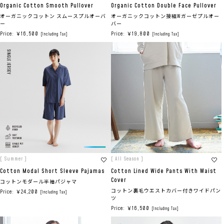
Organic Cotton Smooth Pullover
Organic Cotton Double Face Pullover
オーガニックコットン スムースプルオーバ
オーガニックコットン接結Wガーゼプルオー
ー
バー
Price: ￥16,500
Price: ￥19,800
[Including Tax]
[Including Tax]
[ Summer ]
[ All Season ]
Cotton Modal Short Sleeve Pajamas
Cotton Lined Wide Pants With Waist
Cover
コットンモダール半袖パジャマ
コットン裏毛ウエストカバー付きワイドパン
Price: ￥24,200
[Including Tax]
ツ
Price: ￥16,500
[Including Tax]