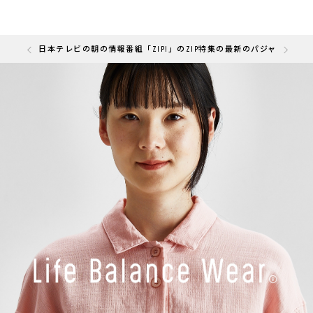
の「快眠部門」を受賞しました
日本テレビの朝の情報番組「ZIP!」のZIP特集の最新のパジャマと