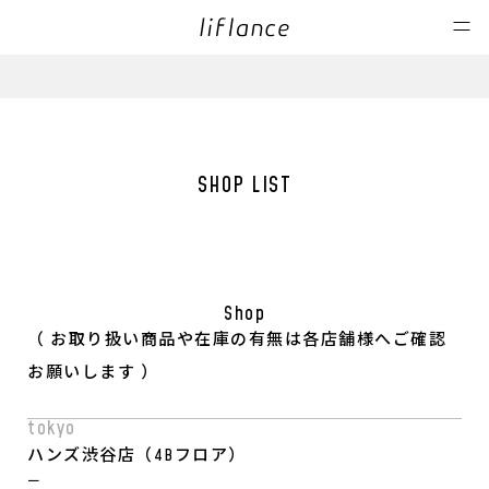
【12月25日まで】2点以上お買い上げで10％OFF！
【アワード受賞】女性誌「Mart2023年夏号／家族の健康アワード」
日本テレビの朝の情報番組「ZIP!」のZIP特集の最新のパジャマと
SHOP LIST
Shop
（ お取り扱い商品や在庫の有無は各店舗様へご確認
お願いします ）
tokyo
ハンズ渋谷店（4Bフロア）