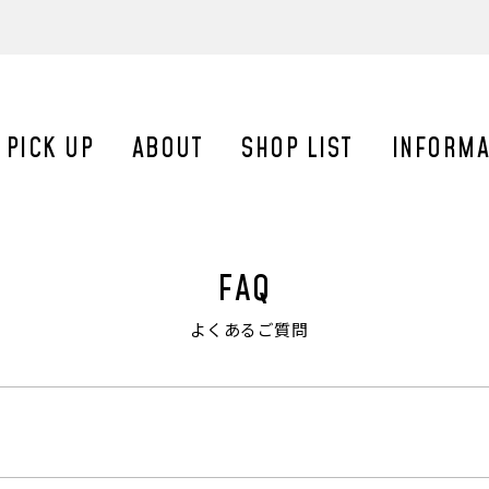
受賞】女性誌「Mart2023年夏号／家族の健康アワード」の「快眠部
の朝の情報番組「ZIP!」のZIP特集の最新のパジャマとしてリフラン
PICK UP
ABOUT
SHOP LIST
INFORMA
FAQ
よくあるご質問