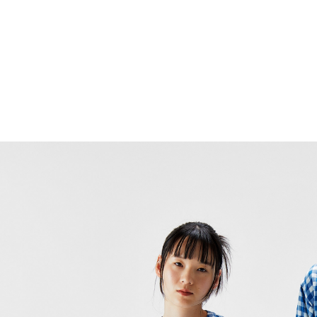
の朝の情報番組「ZIP!」のZIP特集の最新のパジャマとしてリフラン