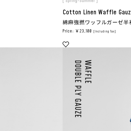
[ Spring-Summer ]
Cotton Linen Waffle Gau
綿麻強撚ワッフルガーゼ半
Price: ￥23,100
[Including Tax]