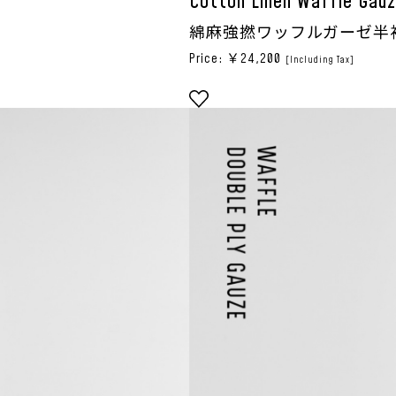
Cotton Linen Waffle Gau
綿麻強撚ワッフルガーゼ半
Price: ￥24,200
[Including Tax]