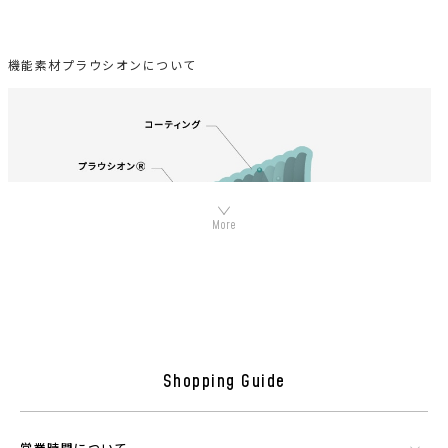
機能素材プラウシオンについて
シリカやトルマリンなど数種類の天然鉱石でできたミネラル混合体で
Shopping Guide
す。功績を微細に粉砕したものを染色工程で繊維にコーティングさせウ
エアに機能を持たせることができる素材です。
営業時間について