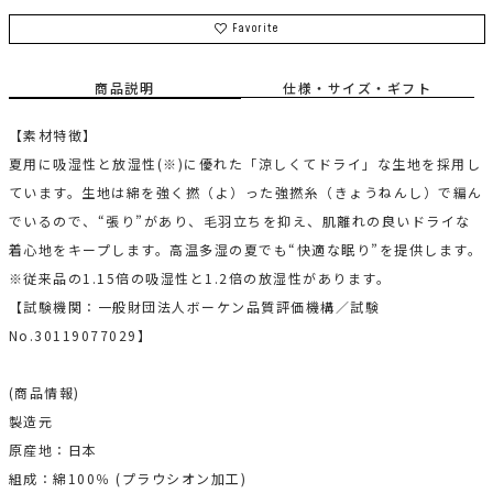
Favorite
商品説明
仕様・サイズ・ギフト
【素材特徴】
夏用に吸湿性と放湿性(※)に優れた「涼しくてドライ」な生地を採用し
ています。生地は綿を強く撚（よ）った強撚糸（きょうねんし）で編ん
でいるので、“張り”があり、毛羽立ちを抑え、肌離れの良いドライな
着心地をキープします。高温多湿の夏でも“快適な眠り”を提供します。
※従来品の1.15倍の吸湿性と1.2倍の放湿性があります。
【試験機関：一般財団法人ボーケン品質評価機構／試験
No.30119077029】
(商品情報)
製造元
原産地：日本
組成：綿100％ (プラウシオン加工)