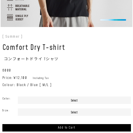
[ Summer ]
Comfort Dry T-shirt
コンフォートドライ Tシャツ
6000
Price:￥
12,100
Including Tax
Colour: Black / Blue [ M/L ]
Color:
Size:
Add to Cart