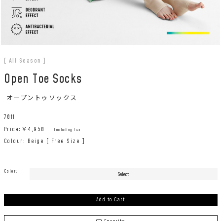
[ All Season ]
Open Toe Socks
オープントゥソックス
7011
Price:￥
4,950
Including Tax
Colour: Beige [ Free Size ]
Color:
Add to Cart