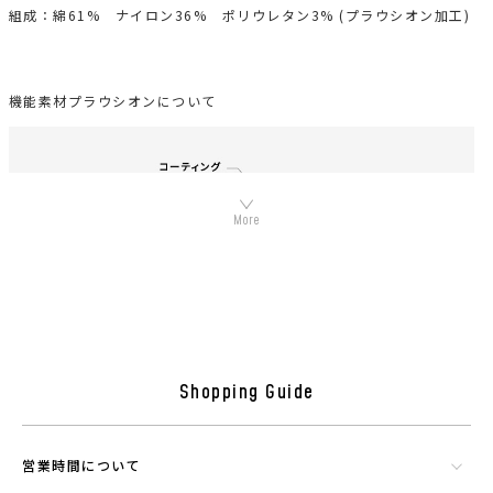
組成：綿61% ナイロン36% ポリウレタン3% (プラウシオン加工)
機能素材プラウシオンについて
Shopping Guide
シリカやトルマリンなど数種類の天然鉱石でできたミネラル混合体で
す。功績を微細に粉砕したものを染色工程で繊維にコーティングさせウ
営業時間について
エアに機能を持たせることができる素材です。