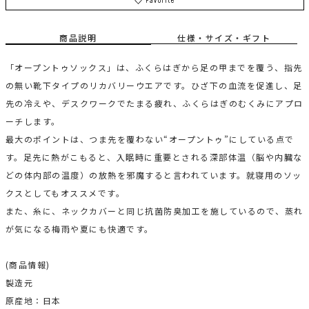
Favorite
商品説明
仕様・サイズ・ギフト
「オープントゥソックス」は、ふくらはぎから足の甲までを覆う、指先
の無い靴下タイプのリカバリーウエアです。ひざ下の血流を促進し、足
先の冷えや、デスクワークでたまる疲れ、ふくらはぎのむくみにアプロ
ーチします。
最大のポイントは、つま先を覆わない“オープントゥ”にしている点で
す。足先に熱がこもると、入眠時に重要とされる深部体温（脳や内臓な
どの体内部の温度）の放熱を邪魔すると言われています。就寝用のソッ
クスとしてもオススメです。
また、糸に、ネックカバーと同じ抗菌防臭加工を施しているので、蒸れ
が気になる梅雨や夏にも快適です。
(商品情報)
製造元
原産地：日本