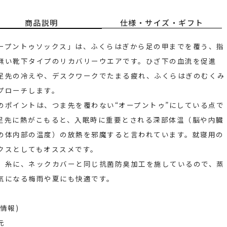
商品説明
仕様・サイズ・ギフト
ープントゥソックス」は、ふくらはぎから足の甲までを覆う、指
無い靴下タイプのリカバリーウエアです。ひざ下の血流を促進
足先の冷えや、デスクワークでたまる疲れ、ふくらはぎのむくみ
プローチします。
のポイントは、つま先を覆わない“オープントゥ”にしている点で
足先に熱がこもると、入眠時に重要とされる深部体温（脳や内臓
の体内部の温度）の放熱を邪魔すると言われています。就寝用の
クスとしてもオススメです。
、糸に、ネックカバーと同じ抗菌防臭加工を施しているので、蒸
気になる梅雨や夏にも快適です。
情報)
元