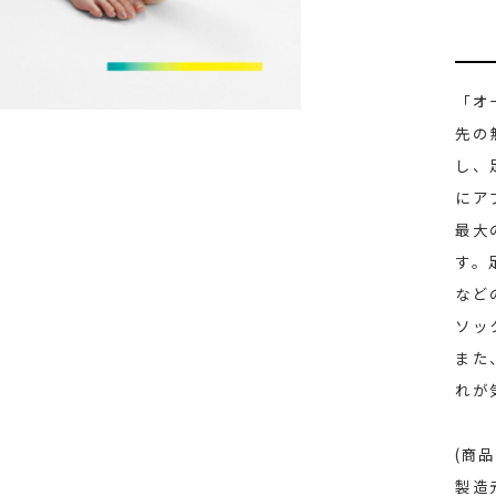
「オ
先の
し、
にア
最大
す。
など
ソッ
また
れが
(商品
製造