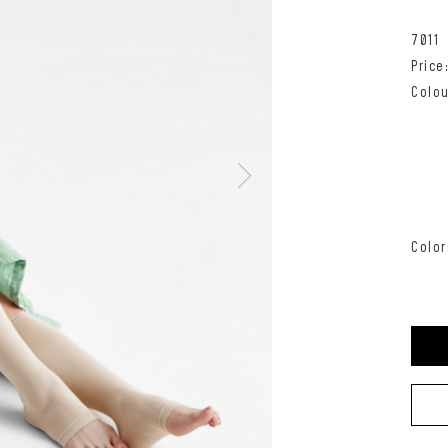
7011
Pric
Colou
Color