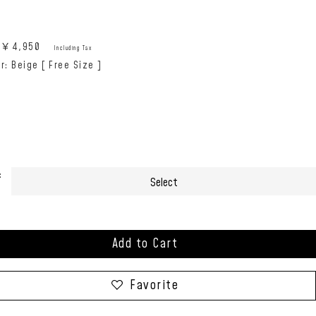
e:￥
4,950
Including Tax
r: Beige [ Free Size ]
:
Add to Cart
Favorite