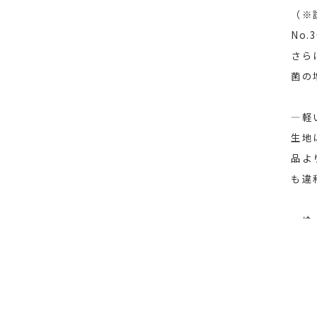
（※
No.
さら
菌の
―軽
生地
品よ
も違
―ゆ
大き
しっ
す。
お使