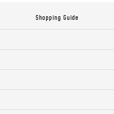
機構 
Shopping Guide
(商品
製造
原産
組成
機能