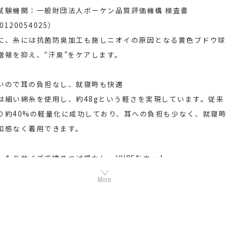
試験機関：一般財団法人ボーケン品質評価機構 検査書
30120054025）
に、糸には抗菌防臭加工も施しニオイの原因となる黄色ブドウ球
増殖を抑え、“汗臭”をケアします。
いので耳の負担なし、就寝時も快適
は細い綿糸を使用し、約48gという軽さを実現しています。従来
り約40%の軽量化に成功しており、耳への負担も少なく、就寝時
和感なく着用できます。
ったりサイズで締めつけ感なし、UV85%カット
さは縦38cm、横（口幅）25cmです。ゆったりサイズで首全体を
かりと覆うため、“冷房冷え”から首・肩周りをしっかり守りま
また、UV遮蔽率85％以上※なので、室内の紫外線対策としても
いいただけます。（※試験機関：一般財団法人ボーケン品質評価