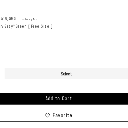
e:￥
6,050
Including Tax
r: Gray*Green [ Free Size ]
:
Add to Cart
Favorite