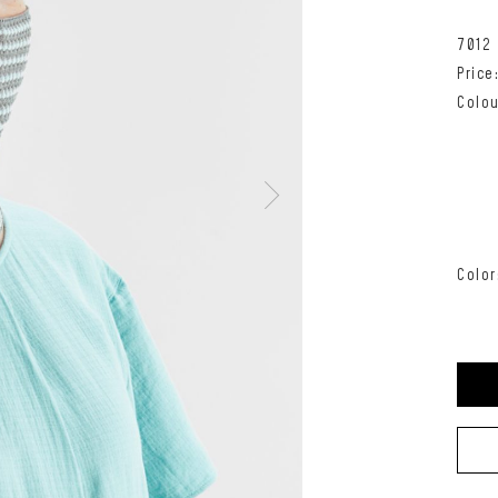
7012
Pric
Colou
Color