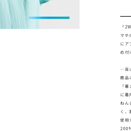
「2
マホ
にア
め付
―高
商品
「暑
に着
ねん
く、
使用
20