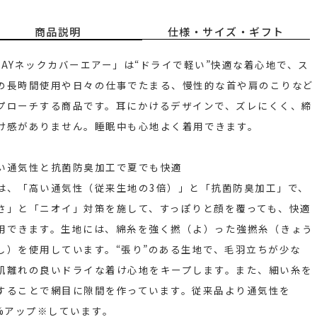
商品説明
仕様・サイズ・ギフト
WAYネックカバーエアー」は“ドライで軽い”快適な着心地で、ス
の長時間使用や日々の仕事でたまる、慢性的な首や肩のこりなど
プローチする商品です。耳にかけるデザインで、ズレにくく、締
け感がありません。睡眠中も心地よく着用できます。
い通気性と抗菌防臭加工で夏でも快適
は、「高い通気性（従来生地の3倍）」と「抗菌防臭加工」で、
さ」と「ニオイ」対策を施して、すっぽりと顔を覆っても、快適
用できます。生地には、綿糸を強く撚（よ）った強撚糸（きょう
し）を使用しています。“張り”のある生地で、毛羽立ちが少な
肌離れの良いドライな着け心地をキープします。また、細い糸を
することで網目に隙間を作っています。従来品より通気性を
0%アップ※しています。