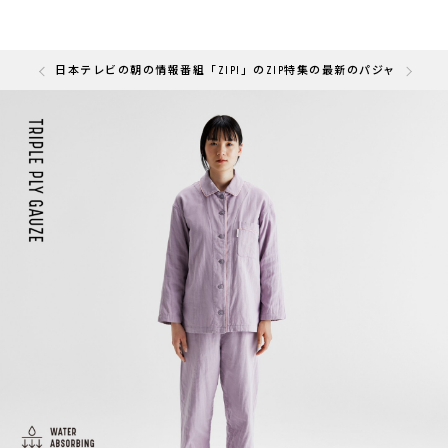
の「快眠部門」を受賞しました
日本テレビの朝の情報番組「ZIP!」のZIP特集の最新のパジャマと