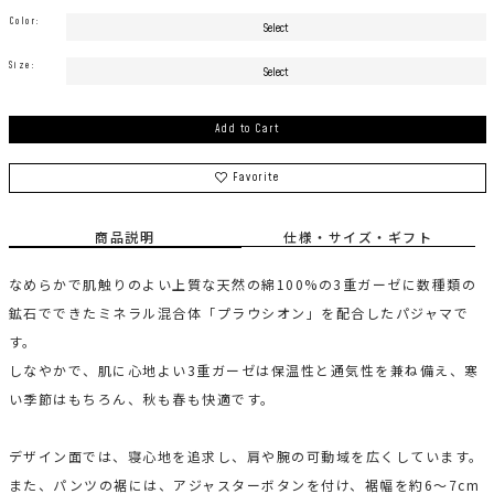
Color:
Size:
Add to Cart
Favorite
商品説明
仕様・サイズ・ギフト
なめらかで肌触りのよい上質な天然の綿100%の3重ガーゼに数種類の
鉱石でできたミネラル混合体「プラウシオン」を配合したパジャマで
す。
しなやかで、肌に心地よい3重ガーゼは保温性と通気性を兼ね備え、寒
い季節はもちろん、秋も春も快適です。
デザイン面では、寝心地を追求し、肩や腕の可動域を広くしています。
また、パンツの裾には、アジャスターボタンを付け、裾幅を約6〜7cm