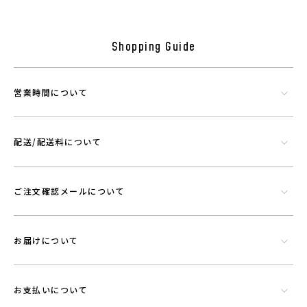
Shopping Guide
営業時間について
配送/配送料について
シリカやトルマリンなど数種類の天然鉱石でできたミネラル混合体で
ご注文確認メールについて
す。功績を微細に粉砕したものを染色工程で繊維にコーティングさせウ
エアに機能を持たせることができる素材です。
お届けについて
お支払いについて