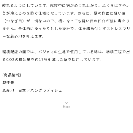
絞れるようにしています。就寝中に裾がめくれ上がり、ふくらはぎや足
首が冷えるのを防ぐ仕様になっています。さらに、足の側面に縫い目
（つなぎ目）が一切ないので、横になっても縫い目の凹凸が肌に当たり
ません。全体的にゆったりとした設計で、体を締め付けずストレスフリ
ーな着心地を叶えます。
環境配慮の面では、パジャマの生地で使用している綿は、紡績工程で出
るCO2の排出量を約17％削減した糸を採用しています。
(商品情報)
製造元
原産地：日本／バングラディシュ
組成：綿100％ (プラウシオン加工)
機能素材プラウシオンについて