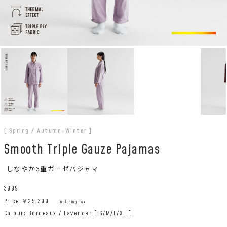
[ Spring / Autumn-Winter ]
Smooth Triple Gauze Pajamas
しなやか3重ガーゼパジャマ
3009
Price:￥
25,300
Including Tax
Colour: Bordeaux / Lavender [ S/M/L/XL ]