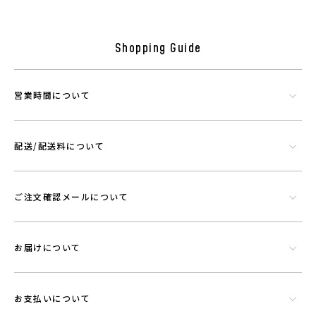
Shopping Guide
営業時間について
配送/配送料について
シリカやトルマリンなど数種類の天然鉱石でできたミネラル混合体で
ご注文確認メールについて
す。功績を微細に粉砕したものを染色工程で繊維にコーティングさせウ
エアに機能を持たせることができる素材です。
お届けについて
お支払いについて