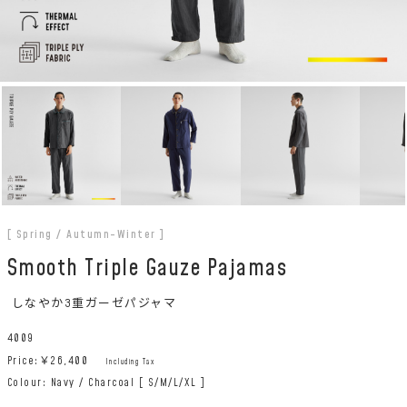
[ Spring / Autumn-Winter ]
Smooth Triple Gauze Pajamas
しなやか3重ガーゼパジャマ
4009
Price:￥
26,400
Including Tax
Colour: Navy / Charcoal [ S/M/L/XL ]