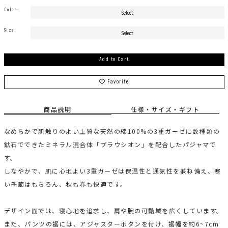
Color:
Size:
Add to Cart
Favorite
商品説明
仕様・サイズ・ギフト
なめらかで肌触りのよい上質な天然の綿100%の3重ガーゼに数種類の
鉱石でできたミネラル混合体「プラウシオン」を配合したパジャマで
す。
しなやかで、肌に心地よい3重ガーゼは保温性と通気性を兼ね備え、寒
い季節はもちろん、秋も春も快適です。
デザイン面では、寝心地を追求し、肩や腕の可動域を広くしています。
また、パンツの裾には、アジャスターボタンを付け、裾幅を約6~7cm