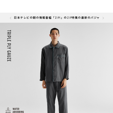
の「快眠部門」を受賞しました
日本テレビの朝の情報番組「ZIP!」のZIP特集の最新のパジャマと