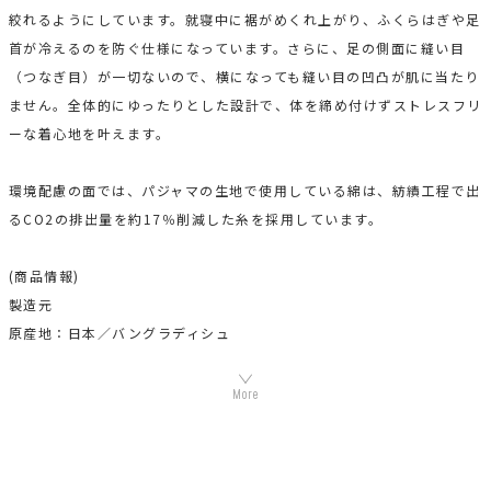
絞れるようにしています。就寝中に裾がめくれ上がり、ふくらはぎや足
首が冷えるのを防ぐ仕様になっています。さらに、足の側面に縫い目
（つなぎ目）が一切ないので、横になっても縫い目の凹凸が肌に当たり
ません。全体的にゆったりとした設計で、体を締め付けずストレスフリ
ーな着心地を叶えます。
環境配慮の面では、パジャマの生地で使用している綿は、紡績工程で出
るCO2の排出量を約17％削減した糸を採用しています。
(商品情報)
製造元
原産地：日本／バングラディシュ
組成：綿100％ (プラウシオン加工)
機能素材プラウシオンについて