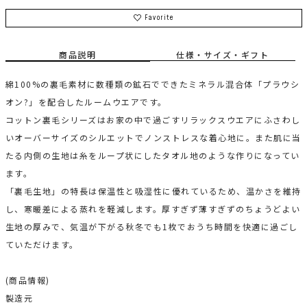
Favorite
商品説明
仕様・サイズ・ギフト
綿100%の裏毛素材に数種類の鉱石でできたミネラル混合体「プラウシ
オン?」を配合したルームウエアです。
コットン裏毛シリーズはお家の中で過ごすリラックスウエアにふさわし
いオーバーサイズのシルエットでノンストレスな着心地に。また肌に当
たる内側の生地は糸をループ状にしたタオル地のような作りになってい
ます。
「裏毛生地」の特長は保温性と吸湿性に優れているため、温かさを維持
し、寒暖差による蒸れを軽減します。厚すぎず薄すぎずのちょうどよい
生地の厚みで、気温が下がる秋冬でも1枚でおうち時間を快適に過ごし
ていただけます。
(商品情報)
製造元