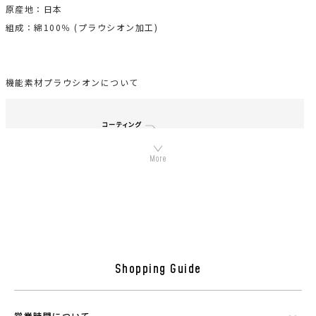
原産地：日本
組成：綿100％ (プラウシオン加工)
機能素材プラウシオンについて
Shopping Guide
シリカやトルマリンなど数種類の天然鉱石でできたミネラル混合体で
す。功績を微細に粉砕したものを染色工程で繊維にコーティングさせウ
営業時間について