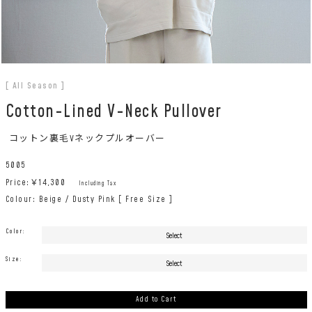
[ All Season ]
Cotton-Lined V-Neck Pullover
コットン裏毛Vネックプルオーバー
5005
Price:￥
14,300
Including Tax
Colour: Beige / Dusty Pink [ Free Size ]
Color:
Size:
Add to Cart