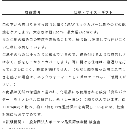
商品説明
仕様・サイズ・ギフト
目の下から首回りをすっぽりと覆う2WAYネックカバーは肌やのどの乾
燥をケアします。大きさは縦32cm、最大幅26cmです。
また生地の編み目の密度を高めることで、繰り返し洗濯しても伸びにく
い仕様に改良しています。
生地そのものはゆったりと編んでいるので、締め付けるような息苦しさ
はなく、顔をしっかりとカバーします。耳に掛ける仕様は、寝返りを打
ってもズレにくく、睡眠を妨げません。（ただし顔を覆った際に息苦し
さを感じた場合は、ネックウォーマーとして首のケアのみにご使用くだ
さい。）
本商品は天然の保湿剤と言われ、化粧品にも使用される成分「真珠パウ
ダー」をナノレベルに粉砕し、糸（レーヨン）に練り込んでいます。綿
100%素材と比べ、約1.2倍もの保湿効果※を実現しているため、乾燥
対策にもおすすめです。
※試験機関：一般財団法人ボーケン品質評価機構 検査書