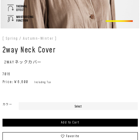
[ Spring / Autumn-Winter ]
2way Neck Cover
2WAYネックカバー
7016
Price:￥
6,600
Including Tax
カラー
Add to Cart
Favorite