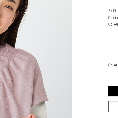
7013
Pric
Colou
Color