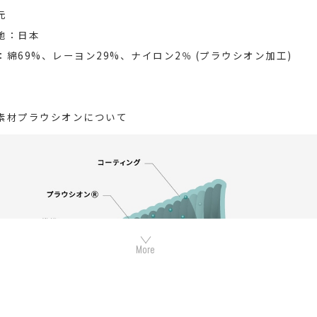
元
地：日本
：綿69%、レーヨン29%、ナイロン2％ (プラウシオン加工)
素材プラウシオンについて