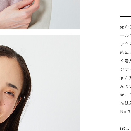
頭か
ール
ック
約6
く着
ンナ
また
んで
現し
※試
No.
(商品