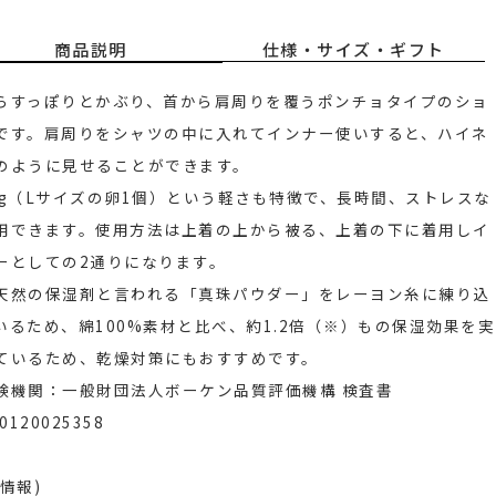
商品説明
仕様・サイズ・ギフト
らすっぽりとかぶり、首から肩周りを覆うポンチョタイプのショ
です。肩周りをシャツの中に入れてインナー使いすると、ハイネ
のように見せることができます。
5g（Lサイズの卵1個）という軽さも特徴で、長時間、ストレスな
用できます。使用方法は上着の上から被る、上着の下に着用しイ
ーとしての2通りになります。
天然の保湿剤と言われる「真珠パウダー」をレーヨン糸に練り込
いるため、綿100%素材と比べ、約1.2倍（※）もの保湿効果を実
ているため、乾燥対策にもおすすめです。
験機関：一般財団法人ボーケン品質評価機構 検査書
30120025358
情報)