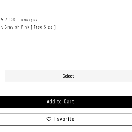
e:￥
7,150
Including Tax
r: Grayish Pink [ Free Size ]
:
Add to Cart
Favorite