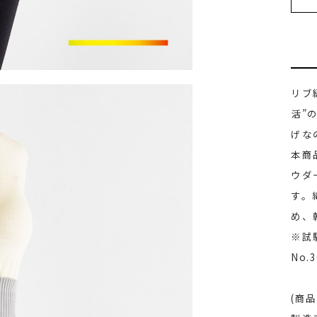
リブ
活”
げな
本商
ウダ
す。
め、
※試
No.
(商品