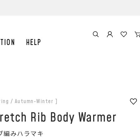
TION
HELP
ring / Autumn-Winter ]
retch Rib Body Warmer
ブ編みハラマキ