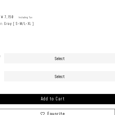
e:￥
7,150
Including Tax
r: Gray [ S-M/L-XL ]
:
Add to Cart
Favorite