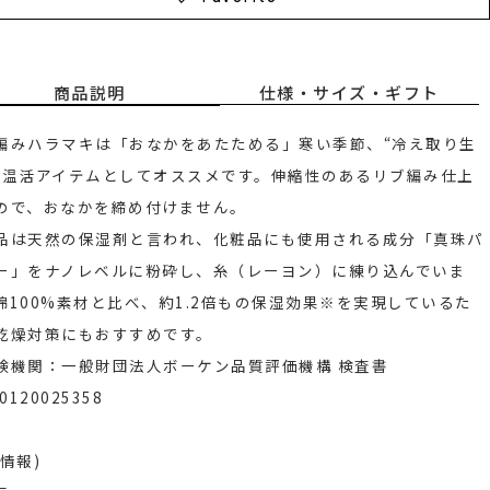
商品説明
仕様・サイズ・ギフト
編みハラマキは「おなかをあたためる」寒い季節、“冷え取り生
の温活アイテムとしてオススメです。伸縮性のあるリブ編み仕上
ので、おなかを締め付けません。
品は天然の保湿剤と言われ、化粧品にも使用される成分「真珠パ
ー」をナノレベルに粉砕し、糸（レーヨン）に練り込んでいま
綿100%素材と比べ、約1.2倍もの保湿効果※を実現しているた
乾燥対策にもおすすめです。
験機関：一般財団法人ボーケン品質評価機構 検査書
30120025358
情報)