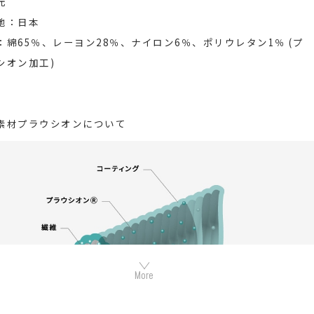
元
地：日本
：綿65％、レーヨン28％、ナイロン6％、ポリウレタン1％ (プ
シオン加工)
素材プラウシオンについて