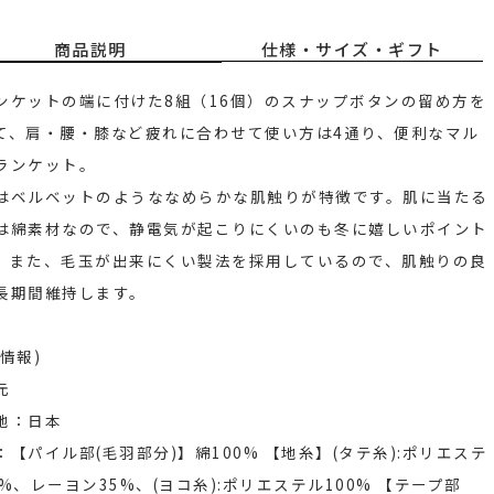
商品説明
仕様・サイズ・ギフト
ンケットの端に付けた8組（16個）のスナップボタンの留め方を
て、肩・腰・膝など疲れに合わせて使い方は4通り、便利なマル
ランケット。
はベルベットのようななめらかな肌触りが特徴です。肌に当たる
は綿素材なので、静電気が起こりにくいのも冬に嬉しいポイント
。また、毛玉が出来にくい製法を採用しているので、肌触りの良
長期間維持します。
情報)
元
地：日本
：【パイル部(毛羽部分)】綿100% 【地糸】(タテ糸):ポリエステ
5%、レーヨン35%、(ヨコ糸):ポリエステル100% 【テープ部