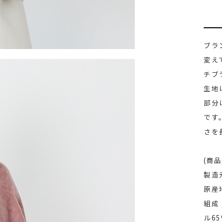
ブラ
変え
チブ
生地
部分
です
さを
(商品
製造
原産
組成
ル6