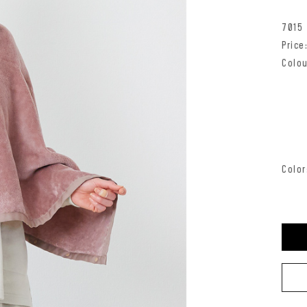
7015
Pric
Colou
Color