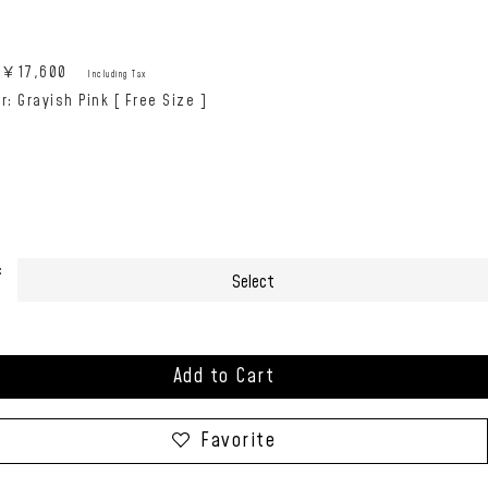
e:￥
17,600
Including Tax
r: Grayish Pink [ Free Size ]
:
Add to Cart
Favorite