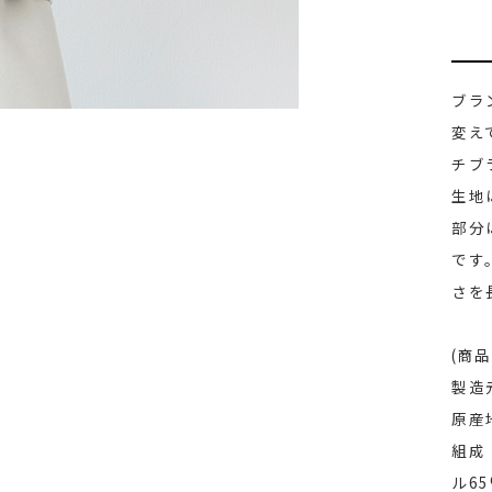
ブラ
変え
チブ
生地
部分
です
さを
(商品
製造
原産
組成
ル6