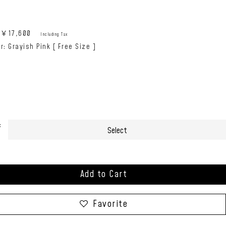
e:￥
17,600
Including Tax
r: Grayish Pink [ Free Size ]
:
Add to Cart
Favorite