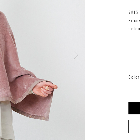
7015
Pric
Colou
Color