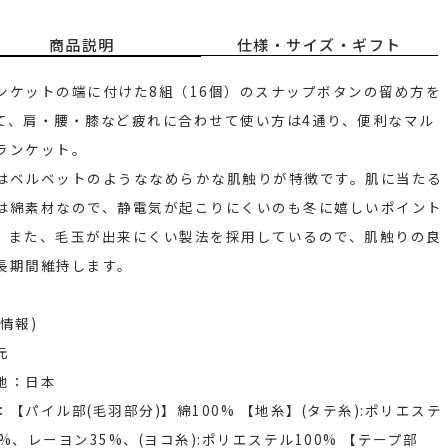
商品説明
仕様・サイズ・ギフト
ンケットの端に付けた8組（16個）のスナップボタンの留め方を
て、肩・腰・膝など疲れに合わせて使い方は4通り、便利なマル
ランケット。
はベルベットのようななめらかな肌触りが特徴です。肌に当たる
は綿素材なので、静電気が起こりにくいのも冬に嬉しいポイント
。また、毛玉が出来にくい製法を採用しているので、肌触りの良
長期間維持します。
情報)
元
地：日本
：【パイル部(毛羽部分)】綿100% 【地糸】(タテ糸):ポリエステ
5%、レーヨン35%、(ヨコ糸):ポリエステル100% 【テープ部