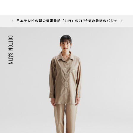
の「快眠部門」を受賞しました
日本テレビの朝の情報番組「ZIP!」のZIP特集の最新のパジャマと