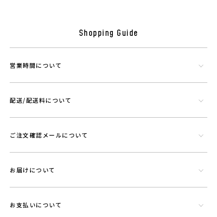
Shopping Guide
営業時間について
配送/配送料について
ご注文確認メールについて
シリカやトルマリンなど数種類の天然鉱石でできたミネラル混合体で
す。功績を微細に粉砕したものを染色工程で繊維にコーティングさせウ
エアに機能を持たせることができる素材です。
お届けについて
お支払いについて