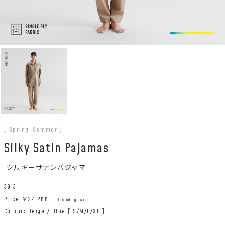
[ Spring-Summer ]
Silky Satin Pajamas
シルキーサテンパジャマ
3013
Price:￥
24,200
Including Tax
Colour: Beige / Blue [ S/M/L/XL ]