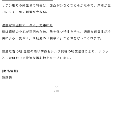
サテン織りの綿生地の特長は、凹凸が少なくなめらかなので、摩擦が生
じにくく、肌に刺激が少ない。
適度な保温性で「冷え」対策にも
綿は繊維の中心が空洞のため、熱を保つ特性を持ち、適度な保温性が冷
房による「夏冷え」や初夏の「朝冷え」から体を守ってくれます。
快適な着心地
湿度の高い季節もシルク同等の吸放湿性により、サラッ
とした肌触りで快適な着心地をキープします。
(商品情報)
製造元
原産地：日本
組成：綿100％ (プラウシオン加工)
機能素材プラウシオンについて