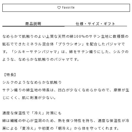
Favorite
商品説明
仕様・サイズ・ギフト
なめらかで肌触りのよい上質な天然の綿100%のサテン生地に数種類の
鉱石でできたミネラル混合体「プラウシオン」を配合したパジャマで
す。「シルキーサテンパジャマ」は、綿をサテン織りにした、シルクの
ような、なめらかな肌触りのパジャマです。
【特長】
シルクのようななめらかな肌触り
サテン織りの綿生地の特長は、凹凸が少なくなめらかなので、摩擦が生
じにくく、肌に刺激が少ない。
適度な保温性で「冷え」対策にも
綿は繊維の中心が空洞のため、熱を保つ特性を持ち、適度な保温性が冷
房による「夏冷え」や初夏の「朝冷え」から体を守ってくれます。