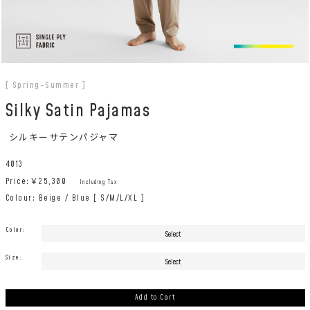
[ Spring-Summer ]
Silky Satin Pajamas
シルキーサテンパジャマ
4013
Price:￥
25,300
Including Tax
Colour: Beige / Blue [ S/M/L/XL ]
Color:
Size:
Add to Cart