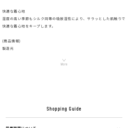
快適な着心地
湿度の高い季節もシルク同等の吸放湿性により、サラッとした肌触りで
快適な着心地をキープします。
(商品情報)
製造元
原産地：日本
組成：綿100％ (プラウシオン加工)
機能素材プラウシオンについて
Shopping Guide
営業時間について