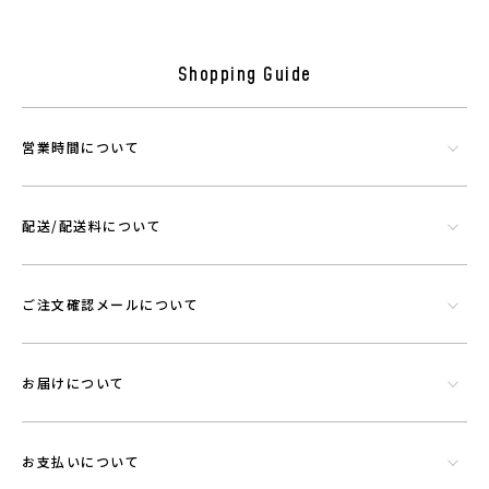
便利。
Shopping Guide
(商品情報)
製造元
原産地：日本
営業時間について
組成：綿50%、レーヨン(モダール)50% (プラウシオン加工)
配送/配送料について
機能素材プラウシオンについて
ご注文確認メールについて
お届けについて
お支払いについて