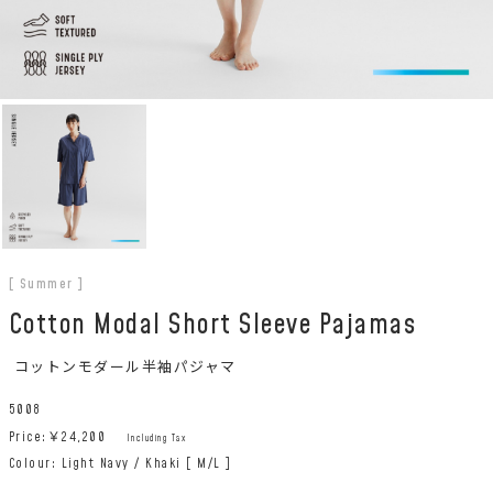
[ Summer ]
Cotton Modal Short Sleeve Pajamas
コットンモダール半袖パジャマ
5008
Price:￥
24,200
Including Tax
Colour: Light Navy / Khaki [ M/L ]