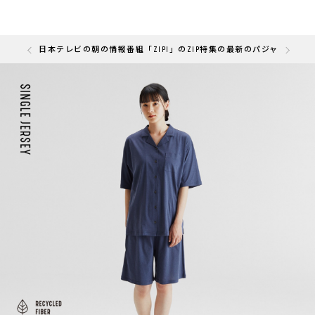
の「快眠部門」を受賞しました
日本テレビの朝の情報番組「ZIP!」のZIP特集の最新のパジャマと