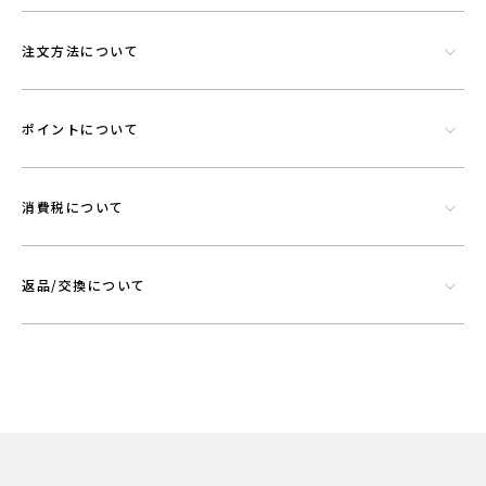
注文方法について
シリカやトルマリンなど数種類の天然鉱石でできたミネラル混合体で
す。功績を微細に粉砕したものを染色工程で繊維にコーティングさせウ
ポイントについて
エアに機能を持たせることができる素材です。
消費税について
返品/交換について