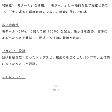
材繊維”「モダール」を使用。「モダール」は一般的な化学繊維と異な
り、「土に返る」環境負荷の少ない、地球に優しい素材。
高い吸水性
モダール（50%）に加えて綿（50%）を配合。吸水性を高め、寝汗に
よるべたつきを軽減し、夏場でも快適に着用が可能。
リカバリー設計
型は身幅を広くとったトップスと、裾周りを広くしたパンツで、全体的
にゆったりとした設計。
ストレスフリー
生地の伸びも良く、就寝中の体を締め付けないので、長時間、ストレス
なく着用が可能。
小物アイテムが入るポケット付き
ズボンにはポケットがついているので、スマートフォンの持ち運びにも