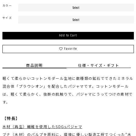
カラー
サイズ
Add to Cart
Favorite
商品説明
仕様・サイズ・ギフト
軽くて柔らかいコットンモダール生地に数種類の鉱石でできたミネラル
混合体「プラウシオン」を配合したパジャマです。コットンモダール
は、軽くて柔らかく、抜群の肌触りで、パジャマにうってつけの素材で
す。
【特長】
木材（再生）繊維を使用したSDGsパジャマ
ブナ（木材）のパルプを原料に、環境に優しい製造工程でつくった“木