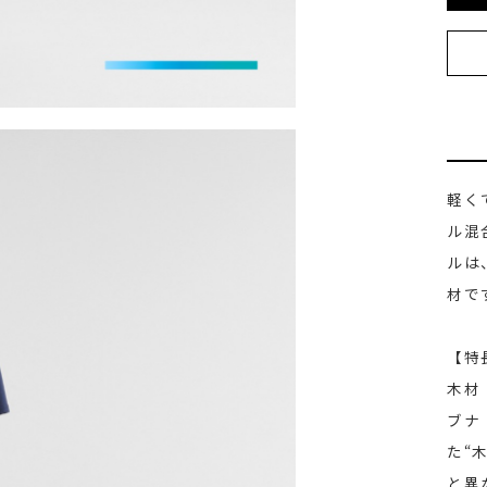
軽く
ル混
ルは
材で
【特
木材
ブナ
た“
と異