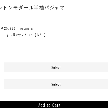
ットンモダール半袖パジャマ
e:￥
25,300
Including Tax
r: Light Navy / Khaki [ M/L ]
:
Add to Cart