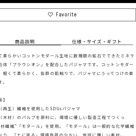
Favorite
商品説明
仕様・サイズ・ギフト
て柔らかいコットンモダール生地に数種類の鉱石でできたミネラ
合体「プラウシオン」を配合したパジャマです。コットンモダー
、軽くて柔らかく、抜群の肌触りで、パジャマにうってつけの素
す。
長】
（再生）繊維を使用したSDGsパジャマ
（木材）のパルプを原料に、環境に優しい製造工程でつくっ
木材繊維”「モダール」を使用。「モダール」は一般的な化学繊維
なり、「土に返る」環境負荷の少ない、地球に優しい素材。