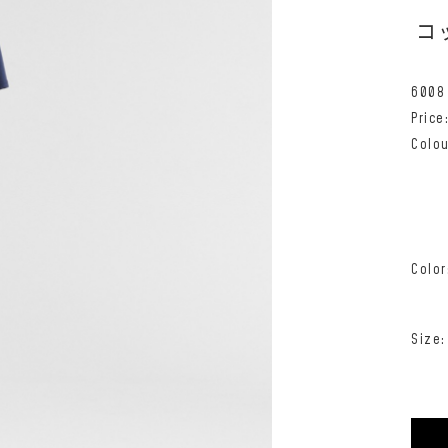
コ
6008
Pric
Colou
Color
Size: