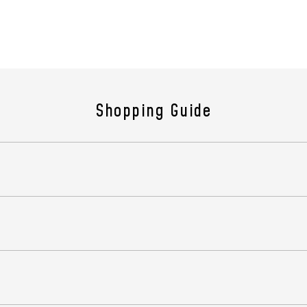
も便
(商品
製造
原産
Shopping Guide
組成
機能