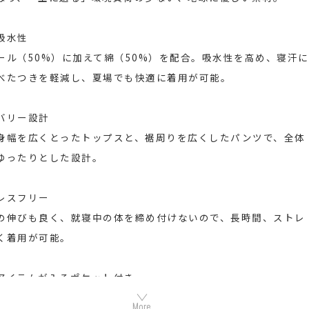
吸水性
ール（50%）に加えて綿（50%）を配合。吸水性を高め、寝汗に
べたつきを軽減し、夏場でも快適に着用が可能。
バリー設計
身幅を広くとったトップスと、裾周りを広くしたパンツで、全体
ゆったりとした設計。
レスフリー
の伸びも良く、就寝中の体を締め付けないので、長時間、ストレ
く着用が可能。
アイテムが入るポケット付き
ンにはポケットがついているので、スマートフォンの持ち運びに