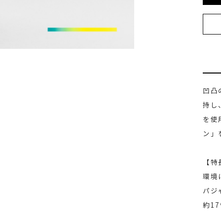
凹凸
持し
を使
ン」
【特
環境
パジ
約1