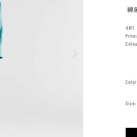
綿
4011
Pric
Colou
Color
Size: