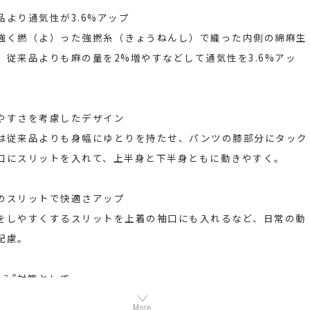
品より通気性が3.6%アップ
強く撚（よ）った強撚糸（きょうねんし）で織った内側の綿麻生
、従来品よりも麻の量を2%増やすなどして通気性を3.6%アッ
やすさを考慮したデザイン
は従来品よりも身幅にゆとりを持たせ、パンツの膝部分にタック
口にスリットを入れて、上半身と下半身ともに動きやすく。
のスリットで快適さアップ
をしやすくするスリットを上着の袖口にも入れるなど、日常の動
配慮。
冷え”対策として
中の熱を逃がさない、首元までボタンがしまるデザイン。