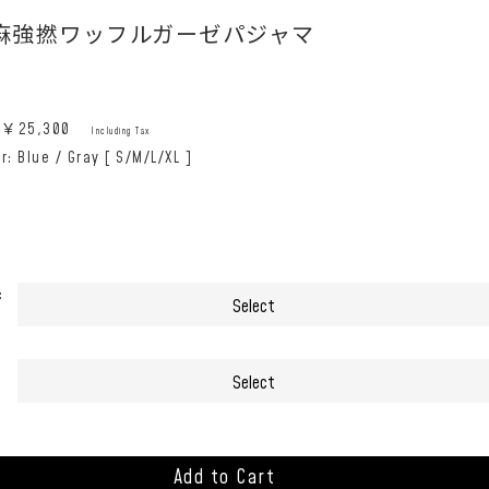
麻強撚ワッフルガーゼパジャマ
e:￥
25,300
Including Tax
r: Blue / Gray [ S/M/L/XL ]
:
Add to Cart