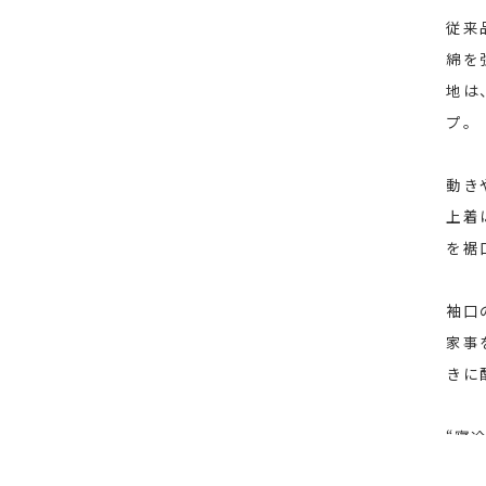
従来
綿を
地は
プ。
動き
上着
を裾
袖口
家事
きに
“寝
就寝