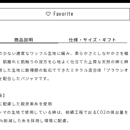
Favorite
商品説明
仕様・サイズ・ギフト
の少ない適度なワッフル生地に編み、柔らかさとしなやかさを維
、肌離れと肌触りの双方を心地よく仕立てた上質な天然の綿と麻
用した生地に数種類の鉱石でできたミネラル混合体「プラウシオ
を配合したパジャマです。
長】
に配慮した脱炭素糸を使用
ャマの生地で使用している綿は、紡績工程で出るCO2の排出量を
7％削減した糸を採用し環境に配慮。