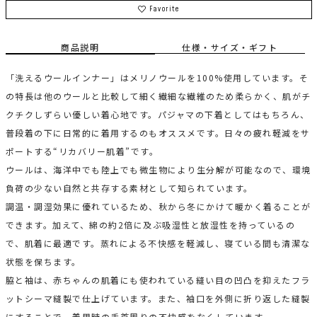
Favorite
商品説明
仕様・サイズ・ギフト
「洗えるウールインナー」はメリノウールを100%使用しています。そ
の特長は他のウールと比較して細く繊細な繊維のため柔らかく、肌がチ
クチクしずらい優しい着心地です。パジャマの下着としてはもちろん、
普段着の下に日常的に着用するのもオススメです。日々の疲れ軽減をサ
ポートする“リカバリー肌着”です。
ウールは、海洋中でも陸上でも微生物により生分解が可能なので、環境
負荷の少ない自然と共存する素材として知られています。
調温・調湿効果に優れているため、秋から冬にかけて暖かく着ることが
できます。加えて、綿の約2倍に及ぶ吸湿性と放湿性を持っているの
で、肌着に最適です。蒸れによる不快感を軽減し、寝ている間も清潔な
状態を保ちます。
脇と袖は、赤ちゃんの肌着にも使われている縫い目の凹凸を抑えたフラ
ットシーマ縫製で仕上げています。また、袖口を外側に折り返した縫製
にすることで、着用時の手首周りの不快感をなくしています。