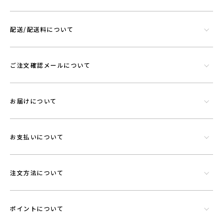
配送/配送料について
シリカやトルマリンなど数種類の天然鉱石でできたミネラル混合体で
す。功績を微細に粉砕したものを染色工程で繊維にコーティングさせウ
エアに機能を持たせることができる素材です。
ご注文確認メールについて
お届けについて
お支払いについて
注文方法について
ポイントについて