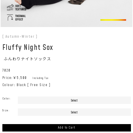
[ Autumn-Winter ]
Fluffy Night Sox
ふんわりナイトソックス
7020
Price:￥
5,500
Including Tax
Colour: Black [ Free Size ]
Color:
Size:
Add to Cart