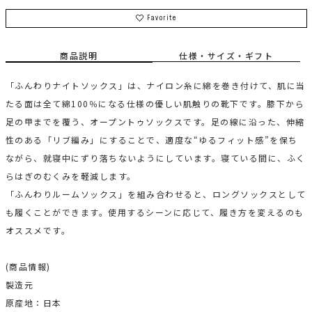
Favorite
商品説明
仕様・サイズ・ギフト
「ふんわりナイトソックス」は、ナイロン糸に綿を巻き付けて、肌に当
たる面は全て綿100％になる仕様の優しい肌触りの靴下です。膝下から
足の甲までを覆う、オープントゥソックスです。足の線に沿った、伸縮
性のある「リブ編み」にすることで、適度な“ゆるフィット感”を保ち
ながら、就寝中にずり落ちないようにしています。寝ている間に、ふく
らはぎのむくみを軽減します。
「ふんわりルームソックス」を組み合わせると、ロングソックスとして
も履くことができます。使用するシーンに応じて、履き方を変えるのも
オススメです。
(商品情報)
製造元
原産地：日本