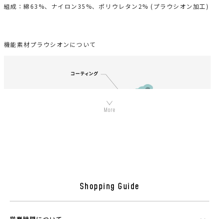
組成：綿63%、ナイロン35%、ポリウレタン2% (プラウシオン加工)
機能素材プラウシオンについて
Shopping Guide
シリカやトルマリンなど数種類の天然鉱石でできたミネラル混合体で
す。功績を微細に粉砕したものを染色工程で繊維にコーティングさせウ
エアに機能を持たせることができる素材です。
営業時間について