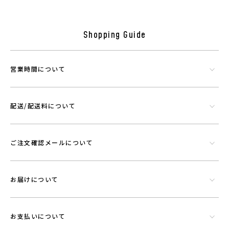
Shopping Guide
シリカやトルマリンなど数種類の天然鉱石でできたミネラル混合体で
す。功績を微細に粉砕したものを染色工程で繊維にコーティングさせウ
エアに機能を持たせることができる素材です。
営業時間について
配送/配送料について
ご注文確認メールについて
お届けについて
お支払いについて