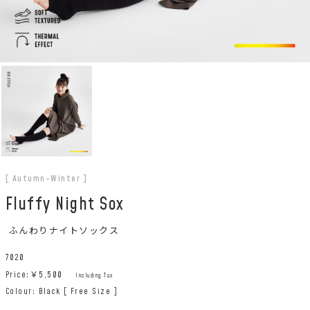
[ Autumn-Winter ]
Fluffy Night Sox
ふんわりナイトソックス
7020
Price:￥
5,500
Including Tax
Colour: Black [ Free Size ]