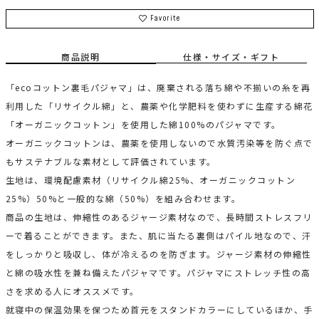
Favorite
商品説明
仕様・サイズ・ギフト
「ecoコットン裏毛パジャマ」は、廃棄される落ち綿や不揃いの糸を再
利用した「リサイクル綿」と、農薬や化学肥料を使わずに生産する綿花
「オーガニックコットン」を使用した綿100%のパジャマです。
オーガニックコットンは、農薬を使用しないので水質汚染等を防ぐ点で
もサステナブルな素材として評価されています。
生地は、環境配慮素材（リサイクル綿25%、オーガニックコットン
25%）50%と一般的な綿（50%）を組み合わせます。
商品の生地は、伸縮性のあるジャージ素材なので、長時間ストレスフリ
ーで着ることができます。また、肌に当たる裏側はパイル地なので、汗
をしっかりと吸収し、体が冷えるのを防ぎます。ジャージ素材の伸縮性
と綿の吸水性を兼ね備えたパジャマです。パジャマにストレッチ性の高
さを求める人にオススメです。
就寝中の保温効果を保つため首元をスタンドカラーにしているほか、手