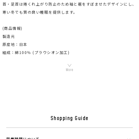
首・足首は捲くれ上がり防止のため袖と裾をすぼませたデザインにし、
寒い冬でも質の良い睡眠を提供します。
(商品情報)
製造元
原産地：日本
組成：綿100％ (プラウシオン加工)
機能素材プラウシオンについて
Shopping Guide
営業時間について