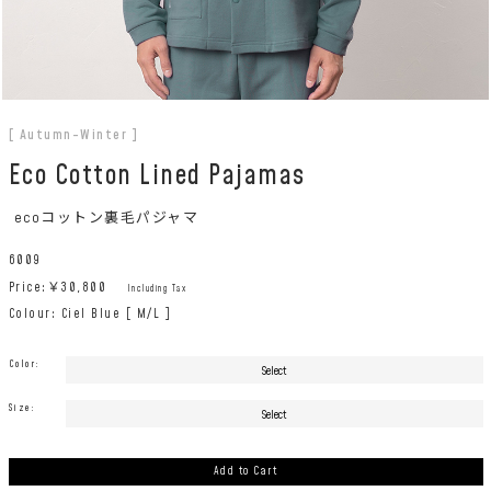
[ Autumn-Winter ]
Eco Cotton Lined Pajamas
ecoコットン裏毛パジャマ
6009
Price:￥
30,800
Including Tax
Colour: Ciel Blue [ M/L ]
Color:
Size:
Add to Cart