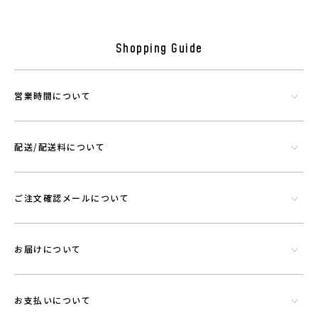
Shopping Guide
営業時間について
配送/配送料について
シリカやトルマリンなど数種類の天然鉱石でできたミネラル混合体で
す。功績を微細に粉砕したものを染色工程で繊維にコーティングさせウ
エアに機能を持たせることができる素材です。
ご注文確認メールについて
お届けについて
お支払いについて