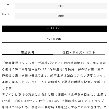
カラー
サイズ
Add to Cart
Favorite
商品説明
仕様・サイズ・ギフト
「綿麻強撚ワッフルガーゼ半袖パジャマ」の表地は綿100%、肌に当た
る裏地に綿と麻を組み合わせた“綿麻生地”を使用。綿の吸水性と麻の
通気性の良さを兼ね備えてます。綿麻生地は凹凸の少ない適度なワッフ
ル地に織ることで、さらりとした肌触りで夏場の睡眠を快適にサポート
します。
デザインは夏場の冷房による肘と膝の関節の冷え予防を目的に、上着は
6分袖、ズボンは9分丈に仕立てました。上着は袖をめくるストラップ
を付けているため、長さが不要な時は袖を短くすることができます。ズ