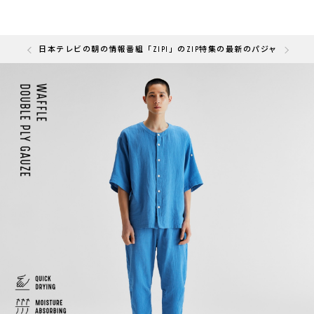
の「快眠部門」を受賞しました
日本テレビの朝の情報番組「ZIP!」のZIP特集の最新のパジャマと