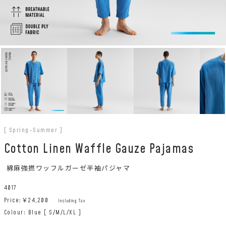
[ Spring-Summer ]
Cotton Linen Waffle Gauze Pajamas
綿麻強撚ワッフルガーゼ半袖パジャマ
4017
Price:￥
24,200
Including Tax
Colour: Blue [ S/M/L/XL ]