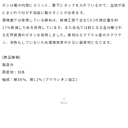
ボンは裾の内側にスリット、膝下にタックを入れているので、生地が足
にまとわり付かず自由に動かすことが出来ます。
環境面では使用している綿糸は、紡績工程で出るCO2の排出量を約
17％削減した糸を採用しています。また当社では初となる生分解され
る天然資源のボタンを採用しました。素材はエクアドル産のタグワヤ
シ、染色もしていないため環境負荷の少ない副資材となります。
(商品情報)
製造元
原産地：日本
組成：綿88%、麻12% (プラウシオン加工)
機能素材プラウシオンについて