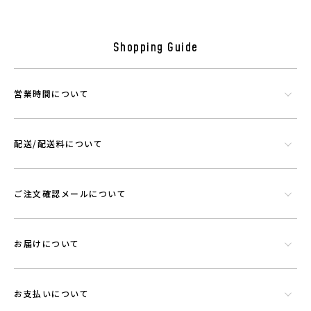
Shopping Guide
営業時間について
配送/配送料について
シリカやトルマリンなど数種類の天然鉱石でできたミネラル混合体で
す。功績を微細に粉砕したものを染色工程で繊維にコーティングさせウ
エアに機能を持たせることができる素材です。
ご注文確認メールについて
お届けについて
お支払いについて