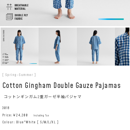
[ Spring-Summer ]
Cotton Gingham Double Gauze Pajamas
コットンギンガム2重ガーゼ半袖パジャマ
3018
Price:￥
24,200
Including Tax
Colour: Blue*White [ S/M/L/XL ]