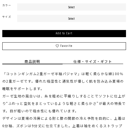
カラー
サイズ
Add to Cart
Favorite
商品説明
仕様・サイズ・ギフト
「コットンギンガム2重ガーゼ半袖パジャマ」は軽く柔らかな綿100％
の2重ガーゼです。優れた吸湿性と通気性が優しく肌を包み込み夏場の
睡眠をサポートします。
ガーゼ生地の風合いは、糸を粗めに平織りしすることでソフトに仕上が
り“ふわっと空気をまとっているような軽さと柔らかさ”が最大の特長で
す。目が粗いので吸水性にも優れています。
デザインは夏場の冷房による肘と膝の関節の冷え予防を目的に、上着は
6分袖、ズボンは9分丈に仕立てました。上着は袖をめくるストラップ