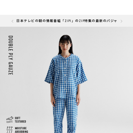
の「快眠部門」を受賞しました
日本テレビの朝の情報番組「ZIP!」のZIP特集の最新のパジャマと