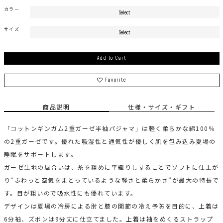
カラー
サイズ
Add to Cart
Favorite
商品説明
仕様・サイズ・ギフト
「コットンギンガム2重ガーゼ半袖パジャマ」は軽く柔らかな綿100％
の2重ガーゼです。優れた吸湿性と通気性が優しく肌を包み込み夏場の
睡眠をサポートします。
ガーゼ生地の風合いは、糸を粗めに平織りしすることでソフトに仕上が
り“ふわっと空気をまとっているような軽さと柔らかさ”が最大の特長で
す。目が粗いので吸水性にも優れています。
デザインは夏場の冷房による肘と膝の関節の冷え予防を目的に、上着は
6分袖、ズボンは9分丈に仕立てました。上着は袖をめくるストラップ