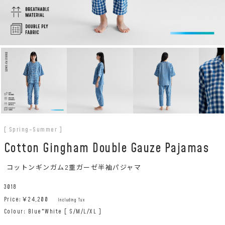
[ Spring-Summer ]
Cotton Gingham Double Gauze Pajamas
コットンギンガム2重ガーゼ半袖パジャマ
3018
Price:￥
24,200
Including Tax
Colour: Blue*White [ S/M/L/XL ]