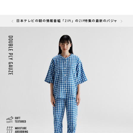
の「快眠部門」を受賞しました
日本テレビの朝の情報番組「ZIP!」のZIP特集の最新のパジャマと