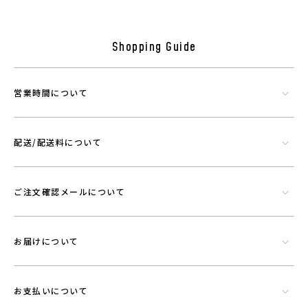
Shopping Guide
営業時間について
配送/配送料について
シリカやトルマリンなど数種類の天然鉱石でできたミネラル混合体で
す。功績を微細に粉砕したものを染色工程で繊維にコーティングさせウ
エアに機能を持たせることができる素材です。
ご注文確認メールについて
お届けについて
お支払いについて