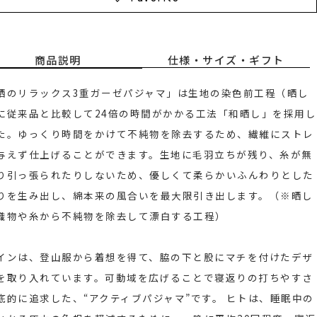
商品説明
仕様・サイズ・ギフト
晒のリラックス3重ガーゼパジャマ」は生地の染色前工程（晒し
に従来品と比較して24倍の時間がかかる工法「和晒し」を採用し
た。ゆっくり時間をかけて不純物を除去するため、繊維にストレ
与えず仕上げることができます。生地に毛羽立ちが残り、糸が無
り引っ張られたりしないため、優しくて柔らかいふんわりとした
りを生み出し、綿本来の風合いを最大限引き出します。（※晒し
織物や糸から不純物を除去して漂白する工程）
インは、登山服から着想を得て、脇の下と股にマチを付けたデザ
を取り入れています。可動域を広げることで寝返りの打ちやすさ
底的に追求した、“アクティブパジャマ”です。 ヒトは、睡眠中の