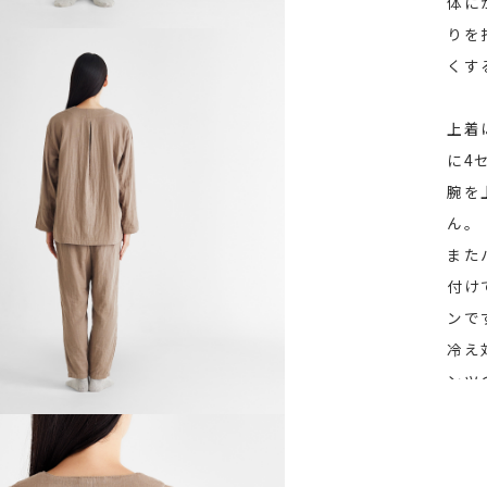
体に
りを
くす
上着
に4
腕を
ん。
また
付け
ンで
冷え
ンツ
で、
(商品