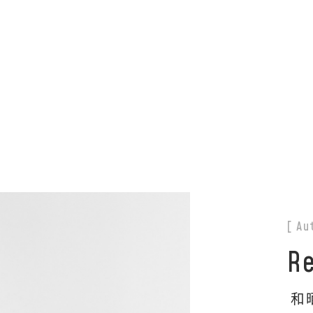
の朝の情報番組「ZIP!」のZIP特集の最新のパジャマとしてリフラン
[ Au
Re
和