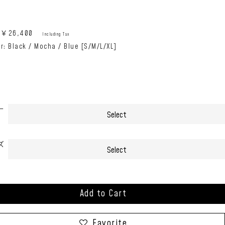
e:￥
26,400
Including Tax
r: Black / Mocha / Blue [S/M/L/XL]
ー
ズ
Add to Cart
Favorite