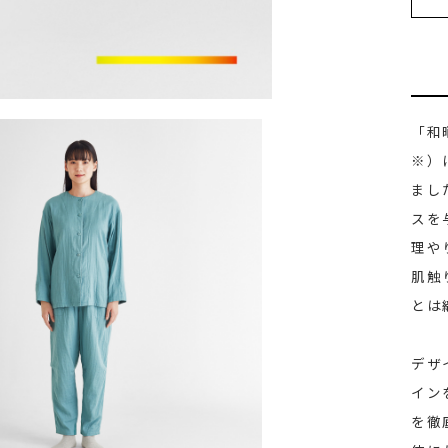
「和
※）
まし
スを
理や
肌触
とは
デザ
イン
を徹