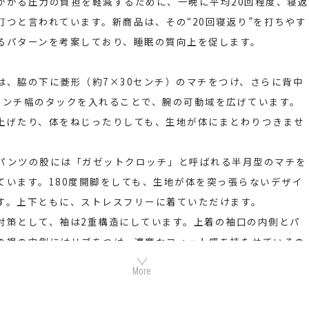
かかる圧力の負担を軽減するために、一晩に平均20回程度、寝返
打つと言われています。新商品は、その“20回寝返り”を打ちやす
るパターンを考案しており、睡眠の質向上を促します。
は、脇の下に菱形（約7×30センチ）のマチをつけ、さらに背中
センチ幅のタックを入れることで、腕の可動域を広げています。
上げたり、体をねじったりしても、生地が体にまとわりつきませ
パンツの股には「ガゼットクロッチ」と呼ばれる半月型のマチを
ています。180度開脚をしても、生地が体を突っ張らないデザイ
す。上下ともに、ストレスフリーに着ていただけます。
対策として、袖は2重構造にしています。上着の袖口の内側とパ
の裾の内側にはリブをつけ、適度なフィット感を持たせているの
寝返りを打っても、冷気がパジャマの中に入らない設計です。
情報)