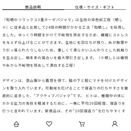
商品説明
仕様・サイズ・ギフト
「和晒のリラックス3重ガーゼパジャマ」は生地の染色前工程（晒し
※）に従来品と比較して24倍の時間がかかる工法「和晒し」を採用し
ました。ゆっくり時間をかけて不純物を除去するため、繊維にストレス
を与えず仕上げることができます。生地に毛羽立ちが残り、糸が無理や
り引っ張られたりしないため、優しくて柔らかいふんわりとした肌触り
を生み出し、綿本来の風合いを最大限引き出します。（※晒しとは織物
や糸から不純物を除去して漂白する工程）
デザインは、登山服から着想を得て、脇の下と股にマチを付けたデザイ
ンを取り入れています。可動域を広げることで寝返りの打ちやすさを徹
底的に追求した、“アクティブパジャマ”です。 ヒトは、睡眠中の体に
かかる圧力の負担を軽減するために、一晩に平均20回程度、寝返りを
打つと言われています。新商品は、その“20回寝返り”を打ちやすくす
るパターンを考案しており、睡眠の質向上を促します。