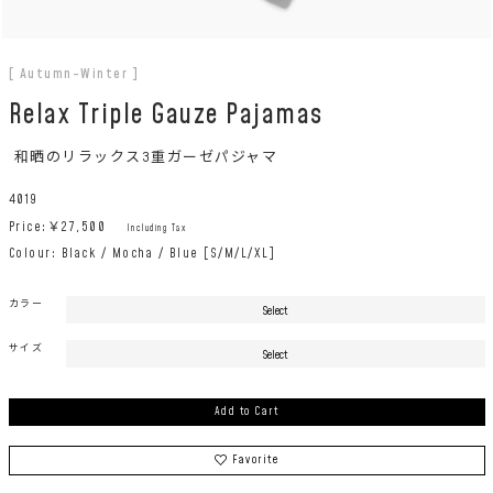
[ Autumn-Winter ]
Relax Triple Gauze Pajamas
和晒のリラックス3重ガーゼパジャマ
4019
Price:￥
27,500
Including Tax
Colour: Black / Mocha / Blue [S/M/L/XL]
カラー
サイズ
Add to Cart
Favorite