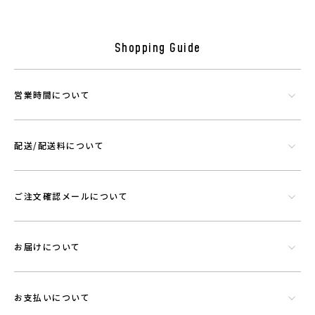
す。上下ともに手や足の末端から体温を逃がさない工夫を施します。外
気の侵入と体温の放出を、徹底的に防ぎます。
Shopping Guide
(商品情報)
製造元
営業時間について
原産地：バングラディシュ
組成：綿100％ (プラウシオン加工)
配送/配送料について
機能素材プラウシオンについて
ご注文確認メールについて
お届けについて
お支払いについて