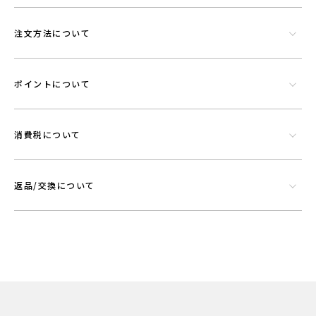
注文方法について
シリカやトルマリンなど数種類の天然鉱石でできたミネラル混合体で
ポイントについて
す。功績を微細に粉砕したものを染色工程で繊維にコーティングさせウ
エアに機能を持たせることができる素材です。
消費税について
返品/交換について