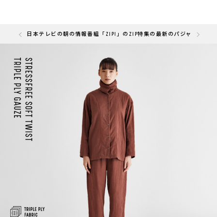
の「快眠部門」を受賞しました
日本テレビの朝の情報番組「ZIP!」のZIP特集の最新のパジャマと