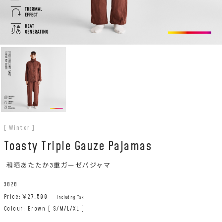
[ Winter ]
Toasty Triple Gauze Pajamas
和晒あたたか3重ガーゼパジャマ
3020
Price:￥
27,500
Including Tax
Colour: Brown [ S/M/L/XL ]