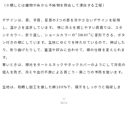
（※晒しとは織物や糸から不純物を除去して漂白する工程）
デザインは、首、手首、足首の3つの首を冷やさないデザインを採用
し、温かさを追求しています。 特に冷えを感じやすい首周りは、スタ
ンドカラー、折り返し、ショールカラーの“3WAY”に変形できる、ボタ
ン付きの襟にしています。生地にゆとりを持たせているので、伸ばした
り、折り曲げたりして、室温や好みに合わせて、襟の仕様を変えられま
す。
寒いときは、襟元をタートルネックやネックカバーのようにして冷気の
侵入を防ぎ、冷えや血行不良による首こり・肩こりの予防を狙います。
生地は、和晒し加工を施した綿100%で、寝汗をしっかりと吸収しま
す。太い綿糸を甘く撚（よ）ったガーゼ素材なので、チクチク感があり
ません。乾燥肌や敏感肌の方でも着やすいのも嬉しいポイントです。
上着の袖は、内側にゴムを付けた二重構造にしています。さらに、パン
ツの裾にもゴムを入れ、キュッと締めることができる仕様にしていま