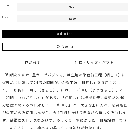
Color:
Size:
Add to Cart
Favorite
商品説明
仕様・サイズ・ギフト
「和晒あたたか3重ガーゼパジャマ」は生地の染色前工程（晒し※）に
従来品と比較して24倍の時間がかかる工法「和晒し」を採用しまし
た。一般的に「晒し（さらし）」には、「洋晒し（ようざらし）」と
「和晒し（わざらし）」があり、「洋晒し」は機械を使い最短だと40
分程度で終えるのに対して、「和晒し」は、大きな釜に入れ、必要最低
限の薬品のみ使用しながら、丸4日間もかけて煮ながら優しく漂白しま
す。繊維にストレスをかけず、ゆっくり丁寧に洗った「和晒綿布（わざ
らしめんぷ）」は、綿本来の柔らかい肌触りが特徴です。