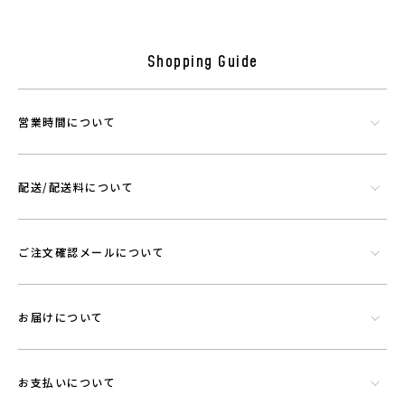
Shopping Guide
営業時間について
シリカやトルマリンなど数種類の天然鉱石でできたミネラル混合体で
す。功績を微細に粉砕したものを染色工程で繊維にコーティングさせウ
配送/配送料について
エアに機能を持たせることができる素材です。
ご注文確認メールについて
お届けについて
お支払いについて