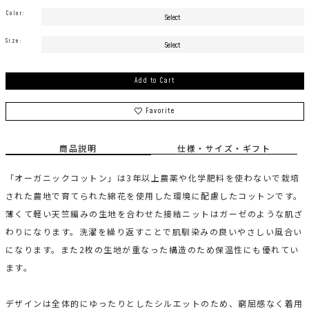
Color:
Size:
Add to Cart
Favorite
商品説明
仕様・サイズ・ギフト
「オーガニックコットン」は3年以上農薬や化学肥料を使わないで栽培
された農地で育てられた綿花を使用した環境に配慮したコットンです。
薄くて軽い天竺編みの生地を合わせた接結ニットはガーゼのような肌ざ
わりになります。洗濯を繰り返すことで肌馴染みの良いやさしい風合い
になります。また2枚の生地が重なった構造のため保温性にも優れてい
ます。
デザインは全体的にゆったりとしたシルエットのため、窮屈感なく着用