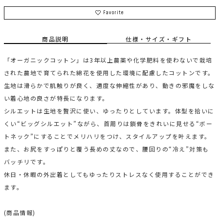
Favorite
商品説明
仕様・サイズ・ギフト
「オーガニックコットン」は3年以上農薬や化学肥料を使わないで栽培
された農地で育てられた綿花を使用した環境に配慮したコットンです。
生地は滑らかで肌触りが良く、適度な伸縮性があり、動きの邪魔をしな
い着心地の良さが特長になります。
シルエットは生地を贅沢に使い、ゆったりとしています。体型を拾いに
くい“ビッグシルエット”ながら、首周りは鎖骨をきれいに見せる“ボー
トネック”にすることでメリハリをつけ、スタイルアップを叶えます。
また、お尻をすっぽりと覆う長めの丈なので、腰回りの“冷え”対策も
バッチリです。
休日・休暇の外出着としてもゆったりストレスなく使用することができ
ます。
(商品情報)