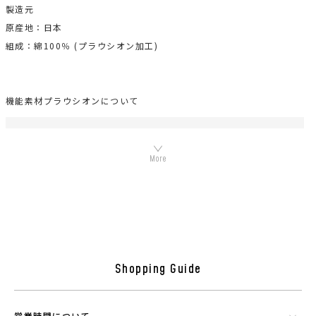
製造元
原産地：日本
組成：綿100％ (プラウシオン加工)
機能素材プラウシオンについて
Shopping Guide
シリカやトルマリンなど数種類の天然鉱石でできたミネラル混合体で
営業時間について