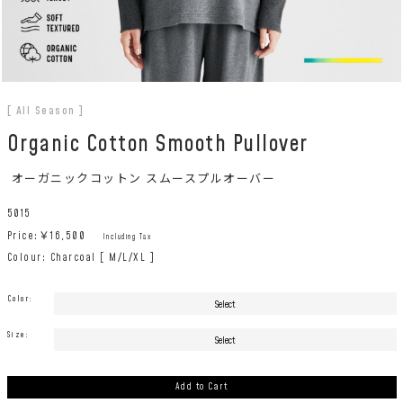
[ All Season ]
Organic Cotton Smooth Pullover
オーガニックコットン スムースプルオーバー
5015
Price:￥
16,500
Including Tax
Colour: Charcoal [ M/L/XL ]
Color:
Size:
Add to Cart