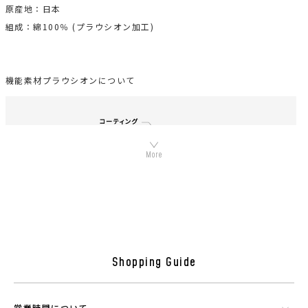
原産地：日本
組成：綿100％ (プラウシオン加工)
機能素材プラウシオンについて
Shopping Guide
シリカやトルマリンなど数種類の天然鉱石でできたミネラル混合体で
す。功績を微細に粉砕したものを染色工程で繊維にコーティングさせウ
営業時間について