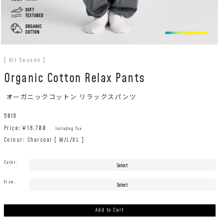
[ All Season ]
Organic Cotton Relax Pants
オーガニックコットン リラックスパンツ
5016
Price:￥
18,700
Including Tax
Colour: Charcoal [ M/L/XL ]
Color:
Size:
Add to Cart