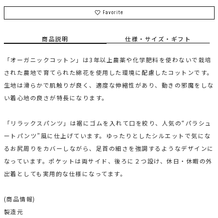
Favorite
商品説明
仕様・サイズ・ギフト
「オーガニックコットン」は3年以上農薬や化学肥料を使わないで栽培
された農地で育てられた綿花を使用した環境に配慮したコットンです。
生地は滑らかで肌触りが良く、適度な伸縮性があり、動きの邪魔をしな
い着心地の良さが特長になります。
「リラックスパンツ」は裾にゴムを入れて口を絞り、人気の“パラシュ
ートパンツ”風に仕上げています。ゆったりとしたシルエットで気にな
るお尻周りをカバーしながら、足首の細さを強調するようなデザインに
なっています。ポケットは両サイド、後ろに２つ設け、休日・休暇の外
出着としても実用的な仕様になってます。
(商品情報)
製造元