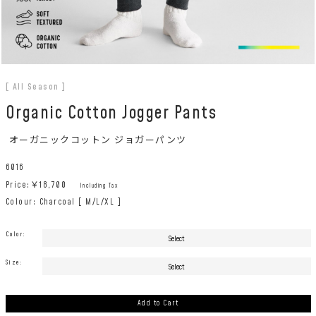
[ All Season ]
Organic Cotton Jogger Pants
オーガニックコットン ジョガーパンツ
6016
Price:￥
18,700
Including Tax
Colour: Charcoal [ M/L/XL ]
Color:
Size:
Add to Cart