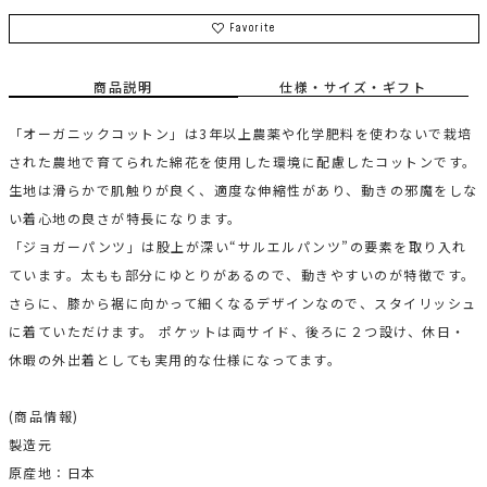
Favorite
商品説明
仕様・サイズ・ギフト
「オーガニックコットン」は3年以上農薬や化学肥料を使わないで栽培
された農地で育てられた綿花を使用した環境に配慮したコットンです。
生地は滑らかで肌触りが良く、適度な伸縮性があり、動きの邪魔をしな
い着心地の良さが特長になります。
「ジョガーパンツ」は股上が深い“サルエルパンツ”の要素を取り入れ
ています。太もも部分にゆとりがあるので、動きやすいのが特徴です。
さらに、膝から裾に向かって細くなるデザインなので、スタイリッシュ
に着ていただけます。 ポケットは両サイド、後ろに２つ設け、休日・
休暇の外出着としても実用的な仕様になってます。
(商品情報)
製造元
原産地：日本