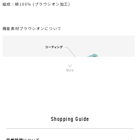
組成：綿100％ (プラウシオン加工)
機能素材プラウシオンについて
Shopping Guide
シリカやトルマリンなど数種類の天然鉱石でできたミネラル混合体で
す。功績を微細に粉砕したものを染色工程で繊維にコーティングさせウ
エアに機能を持たせることができる素材です。
営業時間について