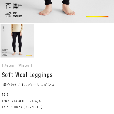
[ Autumn-Winter ]
Soft Wool Leggings
着心地やさしいウールレギンス
5013
Price:￥
14,300
Including Tax
Colour: Black [ S-M/L-XL ]