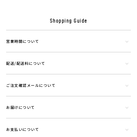
シリカやトルマリンなど数種類の天然鉱石でできたミネラル混合体で
Shopping Guide
す。功績を微細に粉砕したものを染色工程で繊維にコーティングさせウ
エアに機能を持たせることができる素材です。
営業時間について
配送/配送料について
ご注文確認メールについて
お届けについて
お支払いについて